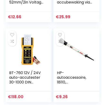
52mm/2in Voltage
accubewaking via
Meter Gauge
app, voor gebruik
Voltage Tester
in de auto,
Meetbereik 8-16V
motorfiets of
€
12.66
€
25.99
BX100007 voor
camper, geschikt
Meest 12V Auto
voor 6 V, 12 V en…
BT-760 12V / 24V
HP-
auto-accutester
autoaccessoire,
30-1000 DIN
18110,
accutester
accuzuurtester
diagnosegereedsc
hap met
€
118.00
€
9.26
ingebouwde