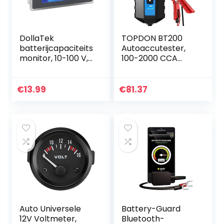
DollaTek
TOPDON BT200
batterijcapaciteits
Autoaccutester,
monitor, 10-100 V,
100-2000 CCA
programmeerbaa
accutester, auto-
r batterijniveau-,
laadstartsysteem,
spanning-,
auto-
€
13.99
€
81.37
temperatuurmete
accuanalysator
r, 12 V, 24 V…
voor vrachtwagen,
schip…
Auto Universele
Battery-Guard
12V Voltmeter,
Bluetooth-