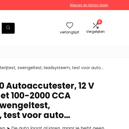
Nieuws en blogs lezen
0
Vergelijken
verlanglijst
ijtest, zwengeltest, laadsysteem, test voor auto…
 Autoaccutester, 12 V
et 100-2000 CCA
 zwengeltest,
 test voor auto…
en ➤ De auto loopt al jaren, maar je hebt geen