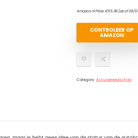
Amazon.nl Price:
€
55.38
(as of 09/0
CONTROLEER OP
AMAZON
Category:
Accugereedschap
jaren, maar je hebt geen idee van de status van de auto