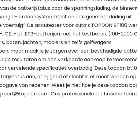
van de batterijstatus door de spanningslading, de binne
wengel- en laadsysteemtest en een generatorlading uit.
e voertuig? De accutester voor auto’s TOPDON BT100 werkt
 GEL- en EFB-batterijen met het testbereik (100-2000 C
, boten, jachten, maaiers en zelfs golfwagens.
 kopen, maar maak je je zorgen over een beschadigde bat
eurige resultaten om een verkeerde aankoop te voorkome
ar vervelende specificaties overbodig. Deze topdon bt100
terijstatus aan, of hij goed of slecht is of moet worden o
pgave van redenen. Weet je niet hoe je deze topdon bat
upport@topdon.com. Ons professionele technische team 