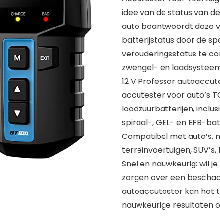
idee van de status van d
auto beantwoordt deze v
batterijstatus door de s
verouderingsstatus te co
zwengel- en laadsysteemt
12 V Professor autoaccute
accutester voor auto’s T
loodzuurbatterijen, incl
spiraal-, GEL- en EFB-ba
Compatibel met auto’s, 
terreinvoertuigen, SUV’s,
Snel en nauwkeurig: wil j
zorgen over een beschad
autoaccutester kan het t
nauwkeurige resultaten 