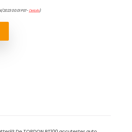
4/2023 00:01 PST-
Details
)
batterij? De TOPDON BT100 accutester auto