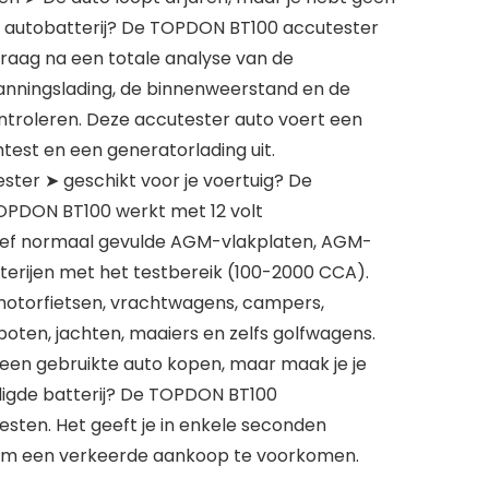
e autobatterij? De TOPDON BT100 accutester
raag na een totale analyse van de
panningslading, de binnenweerstand en de
ntroleren. Deze accutester auto voert een
est en een generatorlading uit.
ster ➤ geschikt voor je voertuig? De
OPDON BT100 werkt met 12 volt
usief normaal gevulde AGM-vlakplaten, AGM-
tterijen met het testbereik (100-2000 CCA).
motorfietsen, vrachtwagens, campers,
 boten, jachten, maaiers en zelfs golfwagens.
e een gebruikte auto kopen, maar maak je je
igde batterij? De TOPDON BT100
esten. Het geeft je in enkele seconden
om een verkeerde aankoop te voorkomen.