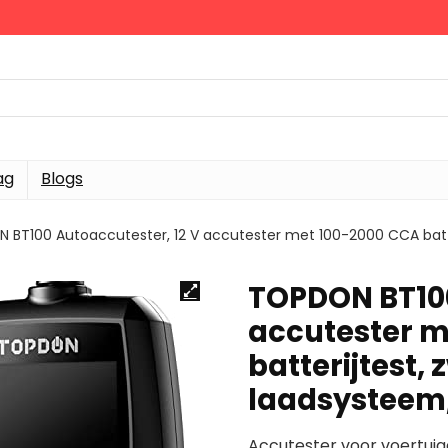
ag
Blogs
 BT100 Autoaccutester, 12 V accutester met 100-2000 CCA batter
TOPDON BT100
accutester m
batterijtest,
laadsysteem,
Accutester voor voertuig