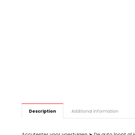
Description
Additional information
Accutester voor voertuigen ➤ De auto loopt al 