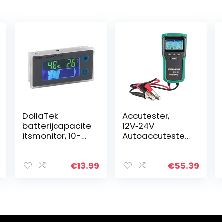
DollaTek
Accutester,
batterijcapacite
12V‑24V
itsmonitor, 10-
Autoaccutester
100 V,
Gereedschap
programmeerb
Spanningsbelas
aar
tingstest
€
13.99
€
55.39
batterijniveau-,
Digitale
spanning-,
Accucapaciteits
temperatuurme
controle
ter, 12 V, 24 V…