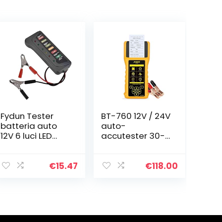
Fydun Tester
BT-760 12V / 24V
batteria auto
auto-
12V 6 luci LED
accutester 30-
Tester
1000 DIN
alternatore
accutester
digitale Tester
diagnosegeree
€
15.47
€
118.00
multifunzione
dschap met
per moto
ingebouwde
Alternatore
thermoprinter
en groot…