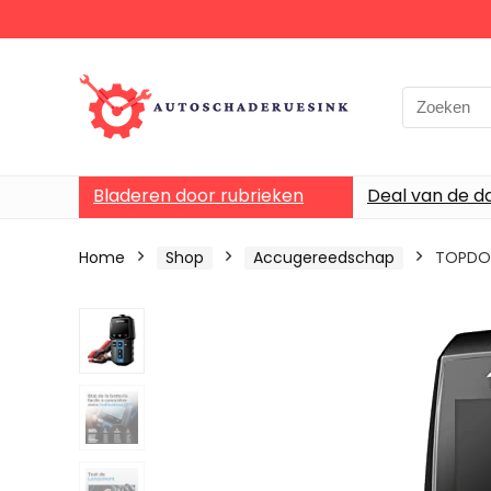
Bladeren door rubrieken
Deal van de d
Home
Shop
Accugereedschap
TOPDON