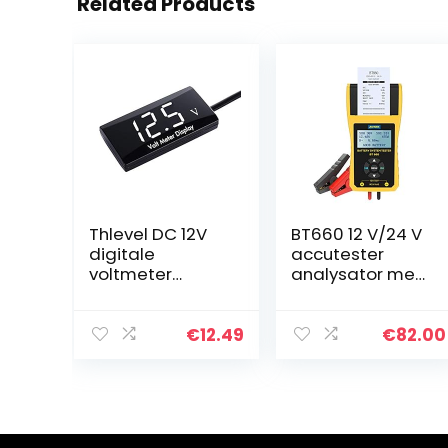
Related Products
Thlevel DC 12V
BT660 12 V/24 V
digitale
accutester
voltmeter
analysator met
spanningsmeter
printer voor
voor auto
regelmatig
motorfiets
overstroomde
€
12.49
€
82.00
(witte led)
CCA100-3000