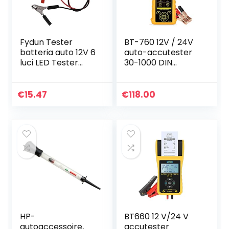
Fydun Tester
BT-760 12V / 24V
batteria auto 12V 6
auto-accutester
luci LED Tester
30-1000 DIN
alternatore
accutester
digitale Tester
diagnosegereedsc
multifunzione per
hap met
€
15.47
€
118.00
moto Alternatore
ingebouwde
thermoprinter en
groot…
HP-
BT660 12 V/24 V
autoaccessoire,
accutester