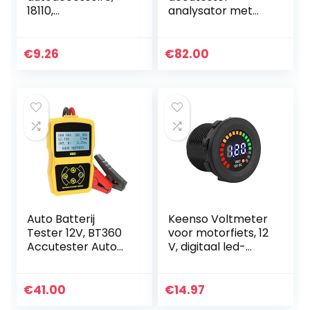
18110,
analysator met
accuzuurtester
printer voor
regelmatig
overstroomde
€
9.26
€
82.00
CCA100-3000
Auto Batterij
Keenso Voltmeter
Tester 12V, BT360
voor motorfiets, 12
Accutester Auto
V, digitaal led-
100-2400 CCA,
display, voltmeter,
Auto Batterij
waterdicht, accu-
Lading Tester, Auto
indicator, volt…
€
41.00
€
14.97
Batterij Analyzer