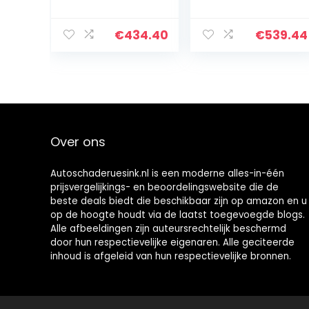
Systeem
Diagnostic Tool
Automatische
Motor ABS SRS
ABS SRS Motor
OP Olie SAS EPB
€
434.40
€
539.44
Transmissie
TPMS Reset
Scanning Tool
Creader129X
Professionele
OBDII…
Auto OBD2
Code…
Over ons
Autoschaderuesink.nl is een moderne alles-in-één
prijsvergelijkings- en beoordelingswebsite die de
beste deals biedt die beschikbaar zijn op amazon en u
op de hoogte houdt via de laatst toegevoegde blogs.
Alle afbeeldingen zijn auteursrechtelijk beschermd
door hun respectievelijke eigenaren. Alle geciteerde
inhoud is afgeleid van hun respectievelijke bronnen.