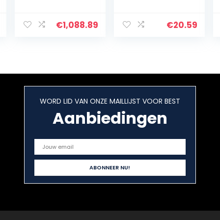
Auto
koolstofstaal
Diagnostische
met zink Plating
Scan Tool
kalibratiegewich
€
1,088.89
€
20.59
Volledige
t Metal
Systeem OBD2
kalibratie
Scanner 28
Calibration
Reset TPMS
Weight…
IMMO ECU…
WORD LID VAN ONZE MAILLIJST VOOR BEST
Aanbiedingen