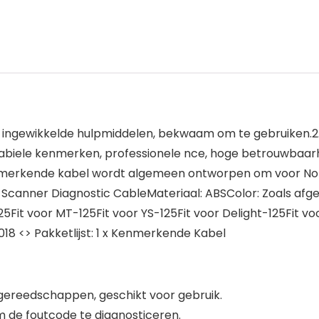
der ingewikkelde hulpmiddelen, bekwaam om te gebruiken.
 Stabiele kenmerken, professionele nce, hoge betrouwbaa
 kenmerkende kabel wordt algemeen ontworpen om voor Nor
: Scanner Diagnostic CableMateriaal: ABSColor: Zoals afge
25Fit voor MT-125Fit voor YS-125Fit voor Delight-125Fit 
8 <> Pakketlijst: 1 x Kenmerkende Kabel
e gereedschappen, geschikt voor gebruik.
m de foutcode te diagnosticeren.