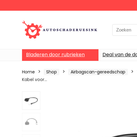
Bladeren door rubrieken
Deal van de d
Home
Shop
Airbagscan-gereedschap
Kabel voor…