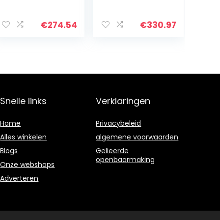
Compatibel Met
Systemen OBD2
BMW Auto En
Auto Scanner
Motorfiets
Bidirectionele
€
274.54
€
330.97
MOTOSCAN Plus
Actieve Test SRS
10 Pin
EPB SAS BRT
Motorcycle Bike
Olie…
Kabel
Snelle links
Verklaringen
Home
Privacybeleid
Alles winkelen
algemene voorwaarden
Blogs
Gelieerde
openbaarmaking
Onze webshops
Adverteren