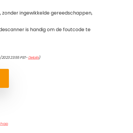
en, zonder ingewikkelde gereedschappen,
odescanner is handig om de foutcode te
/2023 23:55 PST-
Details
)
chap