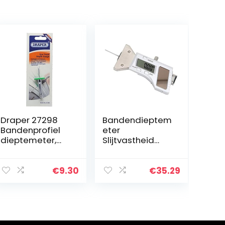
Draper 27298
Bandendieptem
Bandenprofiel
eter
dieptemeter,
Slijtvastheid
1mm-26mm,
Bandprofielmet
blauw
er Hoge
nauwkeurigheid
€
9.30
€
35.29
Bandprofieldiep
temeter
Roestvrij staal
Draagbaar…