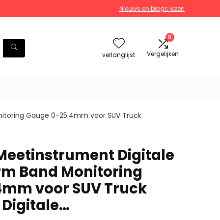
Nieuws en blogs lezen
0
Vergelijken
verlanglijst
nitoring Gauge 0-25.4mm voor SUV Truck
Meetinstrument Digitale
rm Band Monitoring
4mm voor SUV Truck
Digitale…