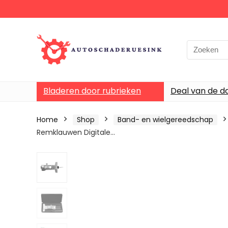
Bladeren door rubrieken
Deal van de d
Home
Shop
Band- en wielgereedschap
Remklauwen Digitale…