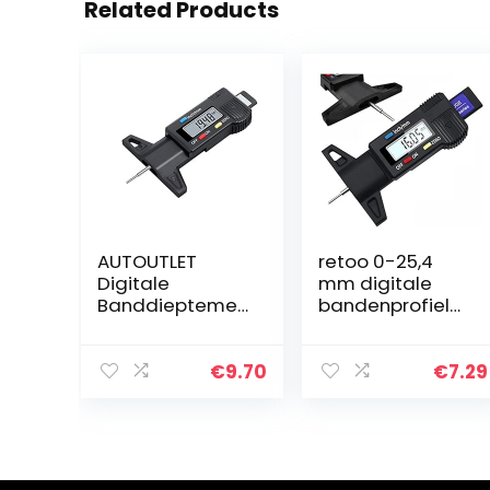
Related Products
AUTOUTLET
retoo 0-25,4
Digitale
mm digitale
Banddieptemet
bandenprofielm
er Tread
eter met LCD-
Checker Motor
display en
Autoband
geschikt voor
€
9.70
€
7.29
Tester
gebruik bij 0-40
Remschoen Pad
° Celsius, auto…