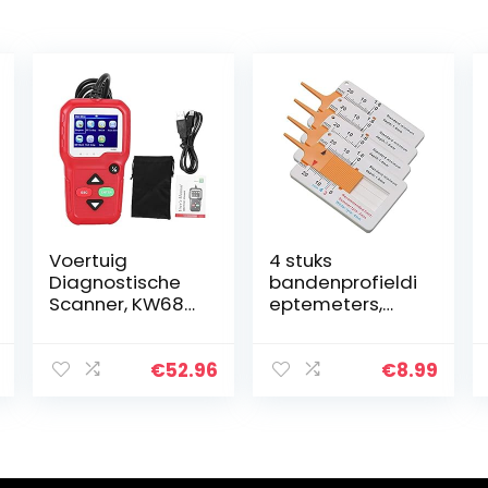
Voertuig
4 stuks
Diagnostische
bandenprofieldi
Scanner, KW680
eptemeters,
OBDII Auto
profieldiepteme
Vrachtwagen
ter, digitale
Diagnose Tool
bandenprofieldi
€
52.96
€
8.99
OBDII Scanner
epte
Code Reader
meetbereik 0-
Tester
20 mm,
Instrument…
instelbare…