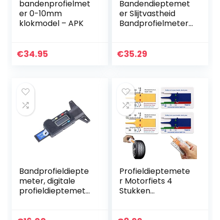
bandenprofielmet
Bandendieptemet
er 0-10mm
er Slijtvastheid
klokmodel – APK
Bandprofielmeter
Hoge
nauwkeurigheid
Bandprofieldiepte
€
34.95
€
35.29
meter Roestvrij
staal Draagbaar…
Bandprofieldiepte
Profieldieptemete
meter, digitale
r Motorfiets 4
profieldieptemete
Stukken
r,
Profieldieptemete
bandprofielmeter,
r Autobanden