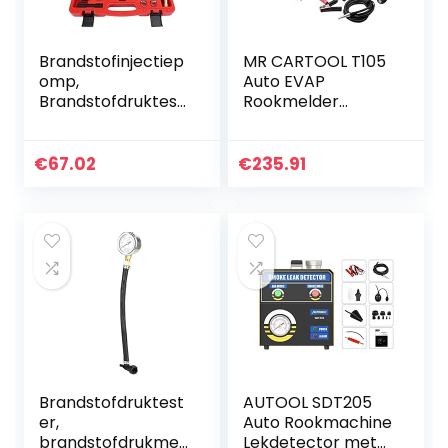
Brandstofinjectiep
MR CARTOOL T105
omp,
Auto EVAP
Brandstofdruktest
Rookmelder
er,
Machine, Dual
Brandstofdrukmet
Modes 12V
erset TU-114
Automotive
€
67.02
€
235.91
Benzine
Brandstofleidingsy
Brandstofdrukmet
steem
er Tester…
Lekkagetester
met…
Brandstofdruktest
AUTOOL SDT205
er,
Auto Rookmachine
brandstofdrukmet
Lekdetector met