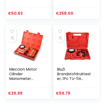
ers ABS
Dual Modes, EVAP
Eenvoudige
Systeem
installatie
Brandstofleiding
€
50.62
€
258.00
Professioneel
Lekkage
Sterk Universeel
Tester/Locator…
voor…
Meccion Motor
BiuZi
Cilinder
Brandstofdruktest
Manometer
er, 1Pc TU-11A
Diagnostisch
automatische
Gereedschap 8
versnellingsbak
stks Professionele
motorolie Feul
€
29.99
€
59.79
Benzine en Diesel
druktester
Brandstofpomp…
manometer kit 0-