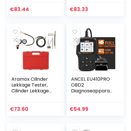
Ankers 2007+
Ankers 2007+
Compatibel met
Compatibel met
€
83.44
€
83.33
Chevy Silverado
Chevy Silverado &
&Compatibel met
compatibel met
Sierra…
Sierra…
Aramox Cilinder
ANCEL EU410PRO
Lekkage Tester,
OBD2
Cilinder Lekkage
Diagnoseapparaat
Tester
, Universele
Benzinemotor
Autofoutcode-
Compressie Dual
scanner, O2-
€
73.60
€
54.99
Gauge Detector
sensor, EVAP-
Tool voor…
systemen,
Scanner met