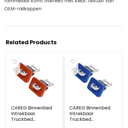
rammelaar.Komt overeen met kleur, textuur van
OEM-railkappen
Related Products
CAREG Binnenbed
CAREG Binnenbed
Intrekbaar
Intrekbaar
Truckbed
Truckbed
Vastsjorren 35°
Vastsjorren 35°