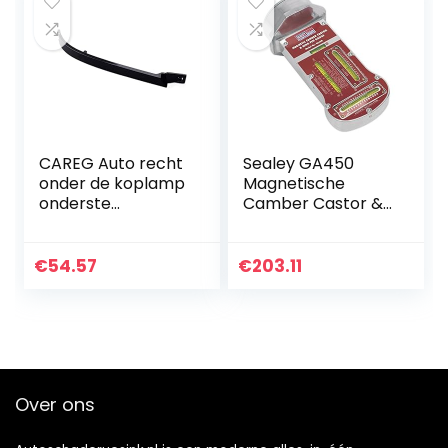
Volledige…
CAREG Auto recht
Sealey GA450
onder de koplamp
Magnetische
onderste
Camber Castor &
vullingpaneel
Kingpin Gauge
trimmolding zwart
plastic 1638260177
€
54.57
€
203.11
Compatibel met
Mercedes…
Over ons