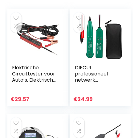
Elektrische
DIFCUL
Circuittester voor
professioneel
Auto’s, Elektrische
netwerk
Sonde voor Auto’s,
kabeltester, kabel
6 Tot 24 V Auto-
zoeker, kabel
elektrische
breuk slijpen fout
€
29.57
€
24.99
Circuittester…
zoekapparaat,
MS6812…