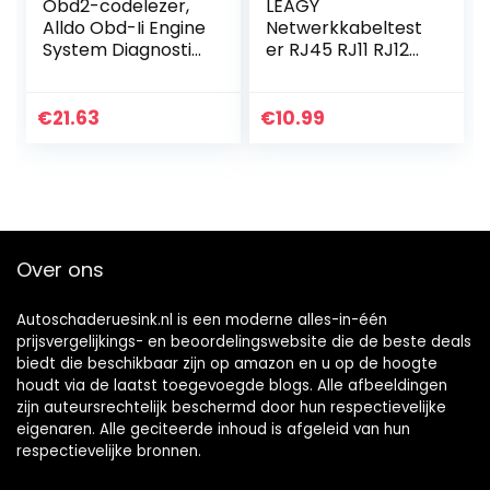
Obd2-codelezer,
LEAGY
Alldo Obd-Ii Engine
Netwerkkabeltest
System Diagnostic
er RJ45 RJ11 RJ12
Tools, Obd
CAT5 CAT6 UTP
Scanner, Car
USB Lan Wire
Diagnostic
Ethernet
€
21.63
€
10.99
Scanner, Plug and
Play, 5…
Over ons
Autoschaderuesink.nl is een moderne alles-in-één
prijsvergelijkings- en beoordelingswebsite die de beste deals
biedt die beschikbaar zijn op amazon en u op de hoogte
houdt via de laatst toegevoegde blogs. Alle afbeeldingen
zijn auteursrechtelijk beschermd door hun respectievelijke
eigenaren. Alle geciteerde inhoud is afgeleid van hun
respectievelijke bronnen.