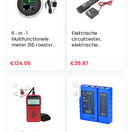
6 ‑ In ‑ 1
Elektrische
Multifunctionele
circuittester,
meter 316 roestvrij
elektrische
staal Waterdichte
circuittracer
digitale meter
Draagbare open
Digitale meter
kortsluitingzoeker
€
124.05
€
35.87
Anti-
voor autodiagnose
condensmeter
voor…