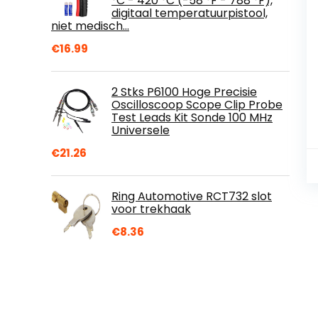
°C - 420 °C (-58 °F - 788 °F),
digitaal temperatuurpistool,
niet medisch…
€
16.99
2 Stks P6100 Hoge Precisie
Oscilloscoop Scope Clip Probe
Test Leads Kit Sonde 100 MHz
Universele
€
21.26
Ring Automotive RCT732 slot
voor trekhaak
€
8.36