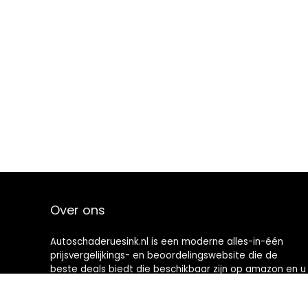
Over ons
Autoschaderuesink.nl is een moderne alles-in-één
prijsvergelijkings- en beoordelingswebsite die de
beste deals biedt die beschikbaar zijn op amazon en u
op de hoogte houdt via de laatst toegevoegde blogs.
Alle afbeeldingen zijn auteursrechtelijk beschermd