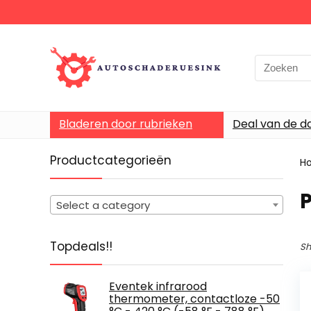
Bladeren door rubrieken
Deal van de d
Productcategorieën
H
Select a category
Topdeals!!
Sh
Eventek infrarood
thermometer, contactloze -50