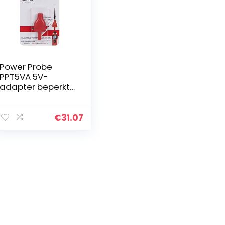
Power Probe
PPT5VA 5V-
adapter beperkt
de
uitgangsspannin
g van het op je
€
31.07
12-24V-batterij
aangesloten
testapparaat tot
5…