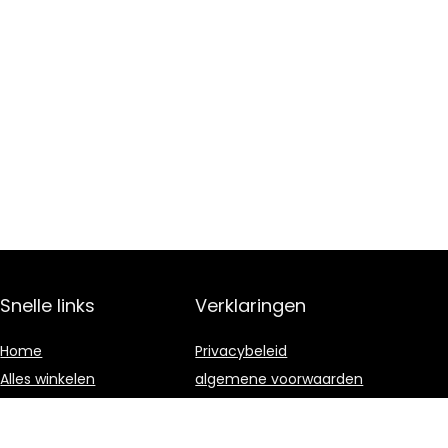
Snelle links
Verklaringen
Home
Privacybeleid
Alles winkelen
algemene voorwaarden
Blogs
Gelieerde
openbaarmaking
Onze webshops