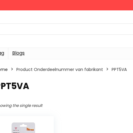
ag
Blogs
ome
Product Onderdeelnummer van fabrikant
‎PPT5VA
‎PPT5VA
owing the single result