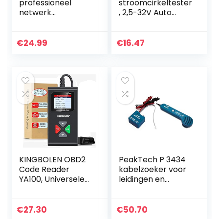
professioneel
stroomcirkeltester
netwerk
, 2,5-32V Auto
kabeltester, kabel
Digital
zoeker, kabel
circuittester
breuk slijpen fout
potlood elektrisch
€
24.99
€
16.47
zoekapparaat,
diagnostisch
MS6812…
gereedschap
Power Probe…
KINGBOLEN OBD2
PeakTech P 3434
Code Reader
kabelzoeker voor
YA100, Universele
leidingen en
Auto Diagnostic
telefoonkabels
Tool Motor Fout
met
Code Reader &
doorgangsmeter
€
27.30
€
50.70
Controleer
en geluidssignaal,