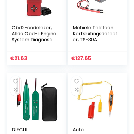
Obd2-codelezer,
Mobiele Telefoon
Alldo Obd-Ii Engine
Kortsluitingsdetect
System Diagnostic
or, TS-30A
Tools, Obd
Moederbord
Scanner, Car
Kortsluiting
Diagnostic
Reparateur,
€
21.63
€
127.65
Scanner, Plug and
Verstelbare
Play, 5…
Spanningsregelaar
…
DIFCUL
Auto