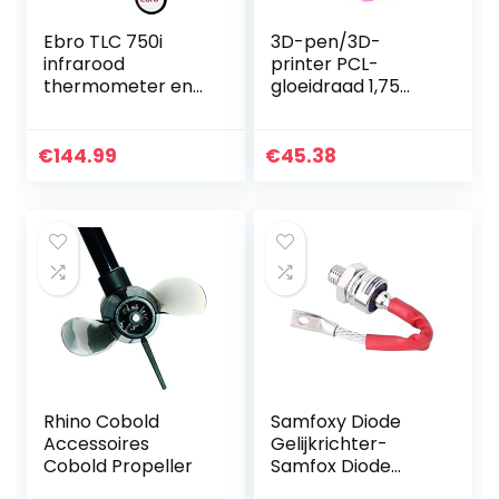
Ebro TLC 750i
3D-pen/3D-
infrarood
printer PCL-
thermometer en
gloeidraad 1,75
insteekthermomet
mm, 3D-
er (HACCP) optiek
pengloeidraad 990
2:1-50 tot +250 °C
voet, 30 kleuren,
€
144.99
€
45.38
HACCP-ko
elke kleur 33 voet,
zeer nauwkeurige…
Rhino Cobold
Samfoxy Diode
Accessoires
Gelijkrichter-
Cobold Propeller
Samfox Diode
Rectificerende