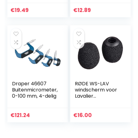
Dioden ZP100A
Dioden
€
19.49
€
12.89
Elektronische
Dioden
Elektronische…
Draper 46607
RØDE WS-LAV
Buitenmicrometer,
windscherm voor
0-100 mm, 4-delig
Lavalier
schuimrubberen
windscherm van
hoge kwaliteit voor
€
121.24
€
16.00
Lavalier-, Lavalier
GO- en…