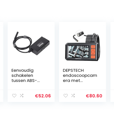
Eenvoudig
DEPSTECH
schakelen
endoscoopcam
tussen ABS-
era met
endoscopen
dubbele lens,
met een
inspectiecamer
diameter van 8
a met licht, 7
€
52.06
€
80.60
mm voor wifi-
instelbare leds,
inspectiecamer
4,3“-HD-
a’s en
beeldscherm,