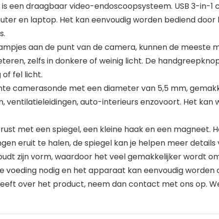
s een draagbaar video-endoscoopsysteem. USB 3-in-1 c
er en laptop. Het kan eenvoudig worden bediend door he
s.
mpjes aan de punt van de camera, kunnen de meeste moei
teren, zelfs in donkere of weinig licht. De handgreepkno
f fel licht.
e camerasonde met een diameter van 5,5 mm, gemakkelij
len, ventilatieleidingen, auto-interieurs enzovoort. Het k
st met een spiegel, een kleine haak en een magneet. Haak
en eruit te halen, de spiegel kan je helpen meer details 
t zijn vorm, waardoor het veel gemakkelijker wordt om 
ne voeding nodig en het apparaat kan eenvoudig worden
heeft over het product, neem dan contact met ons op. We