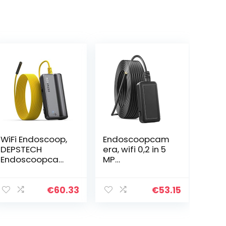
WiFi Endoscoop,
Endoscoopcam
DEPSTECH
era, wifi 0,2 in 5
Endoscoopcam
MP
era 5.0
endoscoopcam
Megapixel 1944P
era met 6 leds,
HD
IP67
€
60.33
€
53.15
Inspectiecamer
waterdichte
a met 2600mAh
industriële
Batterij Semi-
slangencamera