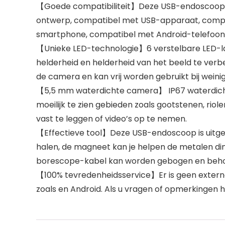
【Goede compatibiliteit】Deze USB-endoscoop i
ontwerp, compatibel met USB-apparaat, comput
smartphone, compatibel met Android-telefoon
【Unieke LED-technologie】6 verstelbare LED-la
helderheid en helderheid van het beeld te verbe
de camera en kan vrij worden gebruikt bij weinig o
【5,5 mm waterdichte camera】 IP67 waterdicht
moeilijk te zien gebieden zoals gootstenen, rio
vast te leggen of video’s op te nemen.
【Effectieve tool】Deze USB-endoscoop is uitgeru
halen, de magneet kan je helpen de metalen ding
borescope-kabel kan worden gebogen en behoud
【100% tevredenheidsservice】Er is geen exter
zoals en Android. Als u vragen of opmerkingen 