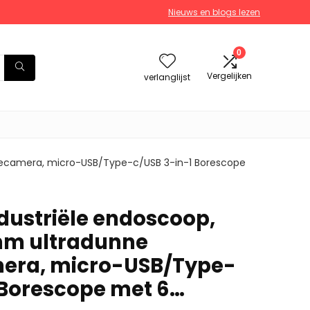
Nieuws en blogs lezen
0
Vergelijken
verlanglijst
tiecamera, micro-USB/Type-c/USB 3-in-1 Borescope
dustriële endoscoop,
mm ultradunne
mera, micro-USB/Type-
 Borescope met 6…