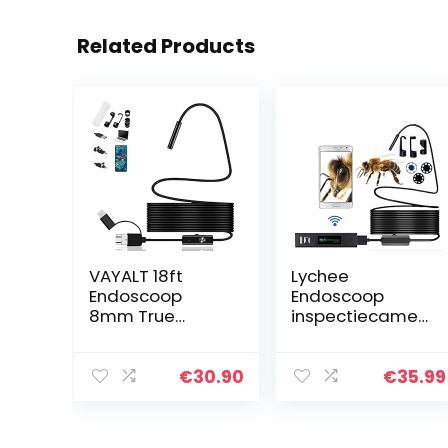
Related Products
VAYALT 18ft
Lychee
Endoscoop
Endoscoop
8mm True
inspectiecamer
Megapixels HD
a, 2,0 MP HD
borescope
draadloze
Zoomable
inspectiecamer
€
30.90
€
35.99
Neem foto
a WiFi
Video Inspectie
endoscoop,
Camera met
1200P USB