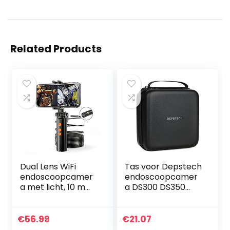
Related Products
Dual Lens WiFi
Tas voor Depstech
endoscoopcamer
endoscoopcamer
a met licht, 10 m
a DS300 DS350
mobiele telefoon
DS450, draagtas
endoscoop
voor wifi en USB-
inspectiecamera
inspectiecamera,
€
56.99
€
21.07
5,5 mm 1080p HD
compatibel met