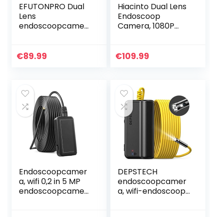
EFUTONPRO Dual
Hiacinto Dual Lens
Lens
Endoscoop
endoscoopcamer
Camera, 1080P
a, 10 m endoscoop,
Borescope
1080p HD
Inspectiecamera
inspectiecamera,
met 5mm Ultra
€
89.99
€
109.99
4,5 inch IPS-
Fine IP68
scherm, IP67
Waterdichte
waterdichte…
Probe, Snake…
Endoscoopcamer
DEPSTECH
a, wifi 0,2 in 5 MP
endoscoopcamer
endoscoopcamer
a, wifi-endoscoop,
a met 6 leds, IP67
upgrade 5.0
waterdichte
megapixel, 1944P