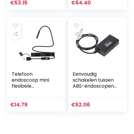
industriële
HD
€
53.15
€
64.40
slangencamera
inspectiecamera
voor…
met 2600 mAh
batterij…
Telefoon
Eenvoudig
endoscoop mini
schakelen tussen
flexibele
ABS-endoscopen
endoscoop
met een diameter
camera 7mm
van 8 mm voor
inspectie camera
wifi-
€
14.79
€
52.06
2m semi rigide
inspectiecamera’s
kabel voor Android
en autoreparatie…
smartphone pc…