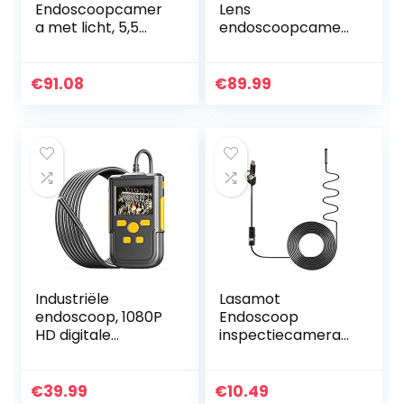
Endoscoopcamer
Lens
a met licht, 5,5
endoscoopcamer
mm dual lens
a, 10 m endoscoop,
inspectiecamera,
1080p HD
1080p opname 4,3
inspectiecamera,
€
91.08
€
89.99
inch scherm,
4,5 inch IPS-
gedeelde
scherm, IP67
weergave, 7…
waterdichte…
Industriële
Lasamot
endoscoop, 1080P
Endoscoop
HD digitale
inspectiecamera
endoscoop
voor industriële
inspectiecamera
endoscoop, 3-in-1
met IP67
endoscoop, 6 leds,
€
39.99
€
10.49