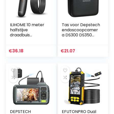
ILIHOME 10 meter
Tas voor Depstech
halfstijve
endoscoopcamer
draadbuis
a DS300 DS350
endoscoopcamer
DS450, draagtas
a 1200p HD
voor wifi en USB-
endoscoop
inspectiecamera,
€
36.18
€
21.07
mobiele telefoon
compatibel met
inspectiecamera,
Ilihome…
halflange…
DEPSTECH
EFUTONPRO Dual