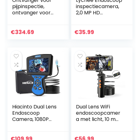
Ontvanger voor
Lychee Endoscoop
pijpinspectie,
inspectiecamera,
ontvanger voor
2,0 MP HD
inspectiecamera’s
draadloze
Bespaar tijd 512 Hz
inspectiecamera
100-240 V Hoge
WiFi endoscoop,
€
334.69
€
35.99
gevoeligheid voor…
1200P USB
Borescope
waterdicht…
Hiacinto Dual Lens
Dual Lens WiFi
Endoscoop
endoscoopcamer
Camera, 1080P
a met licht, 10 m
Borescope
mobiele telefoon
Inspectiecamera
endoscoop
met 5mm Ultra
inspectiecamera
€
109.99
€
56.99