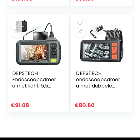
Fine IP68
5,5 mm 1080p HD
Waterdichte
buiscamera…
Probe, Snake…
DEPSTECH
DEPSTECH
Endoscoopcamer
endoscoopcamer
a met licht, 5,5
a met dubbele
mm dual lens
lens,
inspectiecamera,
inspectiecamera
1080p opname 4,3
met licht, 7
€
91.08
€
80.60
inch scherm,
instelbare leds,
gedeelde
4,3“-HD-
weergave, 7…
beeldscherm,
1080p…