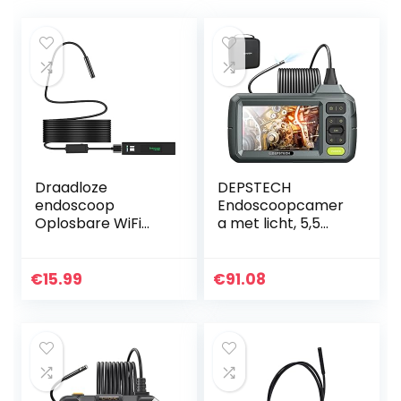
Draadloze
DEPSTECH
endoscoop
Endoscoopcamer
Oplosbare WiFi
a met licht, 5,5
Boroscoop 1200P
mm dual lens
HD Inspection
inspectiecamera,
Camera met 8 led
1080p opname 4,3
€
15.99
€
91.08
IP68 Waterproof
inch scherm,
Snake Pipe
gedeelde
Camera met…
weergave, 7…