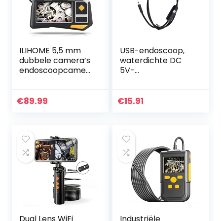
ILIHOME 5,5 mm
USB-endoscoop,
dubbele camera’s
waterdichte DC
endoscoopcamer
5V-
a, 4,5 inch IPS
inspectiecamera’s
scherm, dubbele
voor auto’s(3,5 m
camera, dual lens-
(11,5 ft))
€
89.99
€
15.91
endoscoop, 6 + 1…
Dual Lens WiFi
Industriële