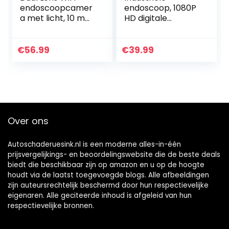
endoscoopcamer
endoscoop, 1080P
a met licht, 10 m
HD digitale
mobiele telefoon
endoscoop
endoscoop
inspectiecamera
inspectiecamera
met IP67
€
56.99
€
39.99
5,5 mm 1080p HD
waterdichte
buiscamera…
camera,
rioolcamera met
2,4 inch…
Over ons
Autoschaderuesink.nl is een moderne alles-in-één
prijsvergelijkings- en beoordelingswebsite die de beste deals
biedt die beschikbaar zijn op amazon en u op de hoogte
houdt via de laatst toegevoegde blogs. Alle afbeeldingen
zijn auteursrechtelijk beschermd door hun respectievelijke
eigenaren. Alle geciteerde inhoud is afgeleid van hun
respectievelijke bronnen.