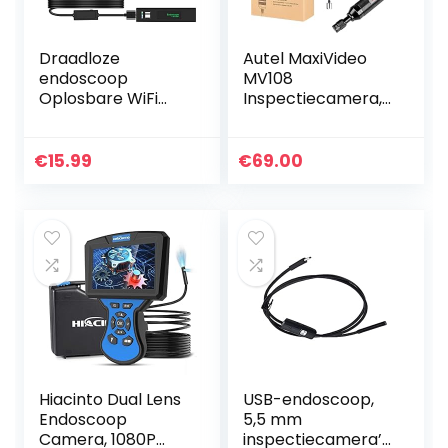
Draadloze
Autel MaxiVideo
endoscoop
MV108
Oplosbare WiFi
Inspectiecamera,
Boroscoop 1200P
Video Scope voor
HD Inspection
Autel
Camera met 8 led
MX808/MK808BT/
€
15.99
€
69.00
IP68 Waterproof
DS808K/MP808BT
Snake Pipe
/MK808TS
Camera met…
Pro/MP808TS Pro…
Hiacinto Dual Lens
USB-endoscoop,
Endoscoop
5,5 mm
Camera, 1080P
inspectiecamera’s