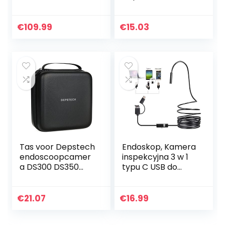
Borescope
voor auto’s(2 m
Inspectiecamera
(6,6 ft))
met 5mm Ultra
€
109.99
€
15.03
Fine IP68
Waterdichte
Probe, Snake…
Tas voor Depstech
Endoskop, Kamera
endoscoopcamer
inspekcyjna 3 w 1
a DS300 DS350
typu C USB do
DS450, draagtas
przemysłowych
voor wifi en USB-
kamer HD,
inspectiecamera,
endoskopowych,
€
21.07
€
16.99
compatibel met
wodoszczelna
Ilihome…
Kamera