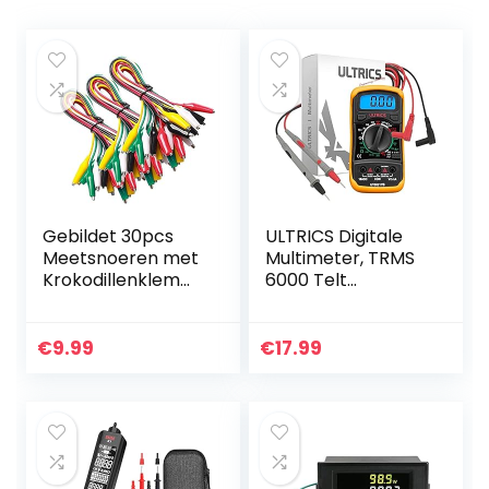
Gebildet 30pcs
ULTRICS Digitale
Meetsnoeren met
Multimeter, TRMS
Krokodillenklemm
6000 Telt
en set Geïsoleerde
Handmatig/
Testkabel
Automatisch
Dubbelzijdige
Bereik
€
9.99
€
17.99
Klemmen(50cm)
Spanningsmeter
Amperemeter
Ohmmeter, AC/
DC…