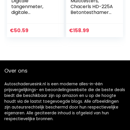
Digitale
Multitesters,
tangenmeter,
Chacerls HD-225A
digitale
Betontesthamer
tangenmeter,
Resiliometer
multimeter,
Betonterugslagtes
draagbare
ter Hamer
€
50.59
€
158.99
AC/DC-
tangenmeter,
multi-tester
Over ons
Autoschaderuesink.nl is een moderne alles-in-één
prijsvergelijkings- en beoordelingswebsite die de beste deals
biedt die beschikbaar zijn op amazon en u op de hoogte
houdt via de laatst toegevoegde blogs. Alle afbeeldingen
zijn auteursrechtelijk beschermd door hun respectievelijke
eigenaren. Alle geciteerde inhoud is afgeleid van hun
respectievelijke bronnen.