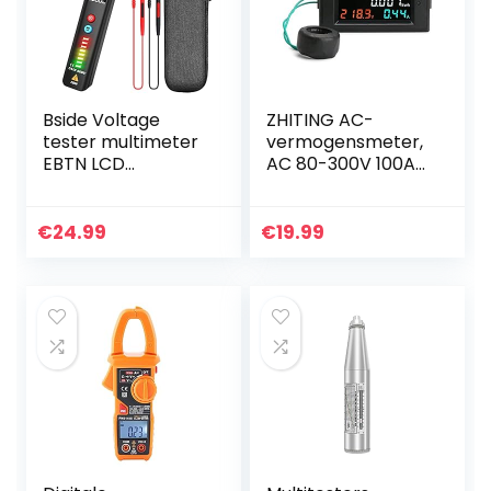
Bside Voltage
ZHITING AC-
tester multimeter
vermogensmeter,
EBTN LCD
AC 80-300V 100A
contactloze
Spanningsstroom
wisselspanningsde
LCD-
tector met
kleurenscherm,
€
24.99
€
19.99
instelbare
multimeter Volt-
gevoeligheid, led-
ampèremeter
zaklamp…
met…