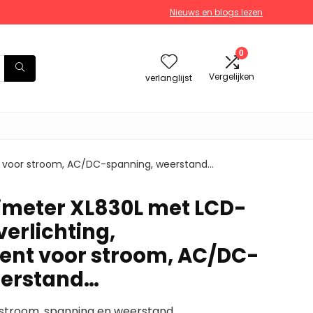
Nieuws en blogs lezen
0
Vergelijken
verlanglijst
t voor stroom, AC/DC-spanning, weerstand…
timeter XL830L met LCD-
erlichting,
ent voor stroom, AC/DC-
eerstand…
stroom, spanning en weerstand.