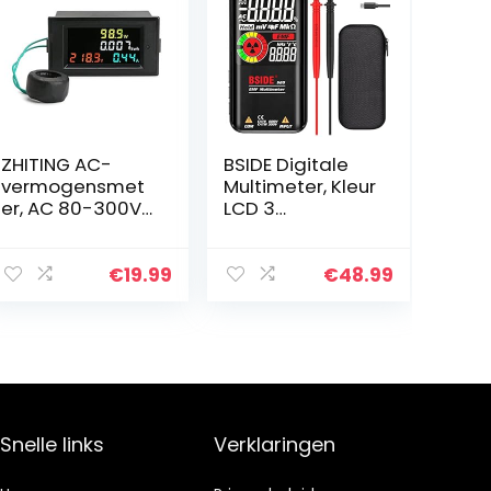
ZHITING AC-
BSIDE Digitale
vermogensmet
Multimeter, Kleur
er, AC 80-300V
LCD 3
100A
Resultaten
Spanningsstroo
Display 9999
m LCD-
Telt Auto Range
€
19.99
€
48.99
kleurenscherm,
Voltmeter,
multimeter
Oplaadbaar
Volt-
met EMF
ampèremeter
Detector…
met…
Snelle links
Verklaringen