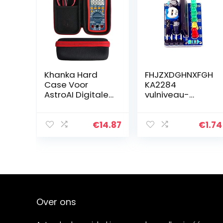
Khanka Hard
FHJZXDGHNXFGH
Case Voor
KA2284
AstroAI Digitale
vulniveau-
Multimeter TRMS
indicatormodul
4000 Telt Volt
e LED-indicator
Meter
Audio niveau-
€
14.87
€
1.74
Handleiding en
indicator
Auto Variërende
batterijindicator
Maatregelen…
module
Over ons