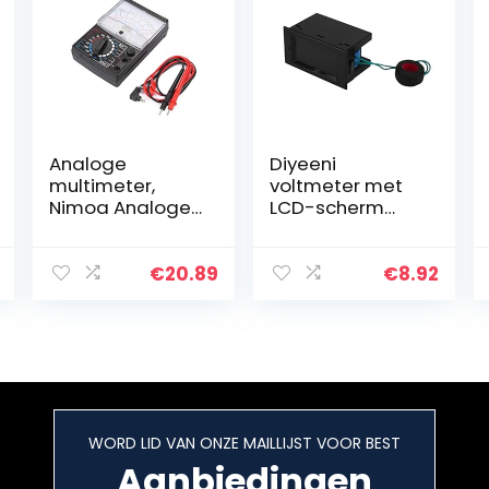
Analoge
Diyeeni
multimeter,
voltmeter met
Nimoa Analoge
LCD-scherm
Pointer
met hoge
Multimeter
resolutie,
Multitester AC
multifunctionele
€
20.89
€
8.92
DC
180-graden-
Spanningsweers
kijkhoek,
tandsinstrumen
kleurenLCD-
t
digitale
voltmeter…
WORD LID VAN ONZE MAILLIJST VOOR BEST
Aanbiedingen