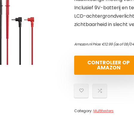
Inclusief 9V-batterij en t
LCD-achtergrondverlichti
zichtbaarheid in slecht v
Amazon.nl Price:
€
12.99
(as of 08/04
CONTROLEER OP
AMAZON
Category:
Multitesters