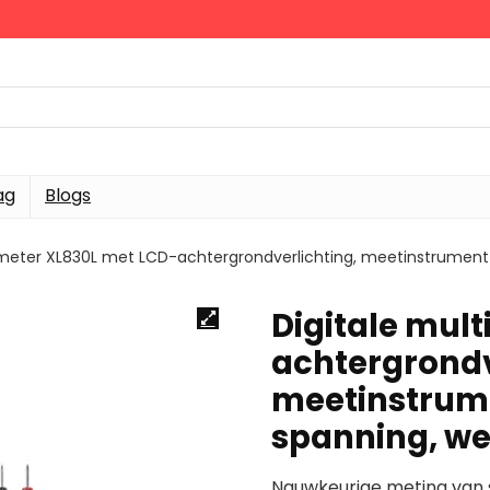
ag
Blogs
timeter XL830L met LCD-achtergrondverlichting, meetinstrumen
Digitale mul
achtergrondv
meetinstrum
spanning, w
Nauwkeurige meting van 