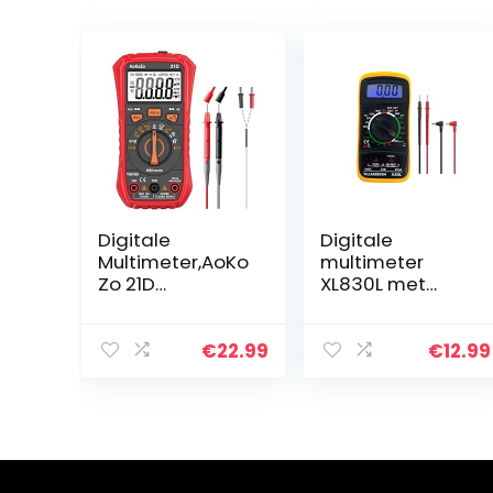
Digitale
Digitale
Multimeter,AoKo
multimeter
Zo 21D
XL830L met
Multitesters,600
LCD-
0 telt,TRMS
achtergrondverl
ichting,
€
22.99
€
12.99
meetinstrument
voor stroom,
AC/DC-
spanning,
weerstand…