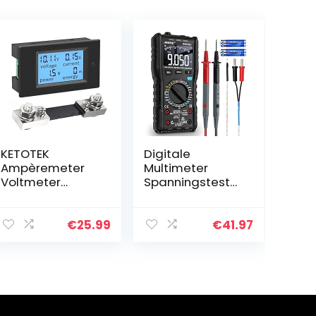
KETOTEK
Digitale
Ampèremeter
Multimeter
Voltmeter
Spanningstester
Digitaal DC
AC DC Spanning
6.5V~100V met
Stroom
100A shunt Volt
Ohmmeter
€
25.99
€
41.97
Amp Watt KWh
MESTEK
Paneelmeter
Amperemeter
Multimeter
Auto/Handmati
Stroom…
g Bereik t-RMS…