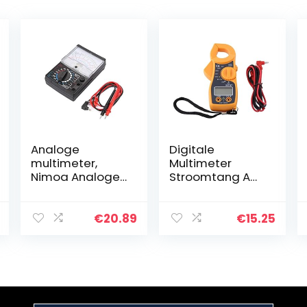
Analoge
Digitale
multimeter,
Multimeter
Nimoa Analoge
Stroomtang AC
Pointer
DC Voltmeter
Multimeter
Ampèremeter
Multitester AC
Stroomtang
€
20.89
€
15.25
DC
Nijptang
Spanningsweers
Ohmmeter Volt
tandsinstrumen
Tester LCD
t
Meter Pocket…