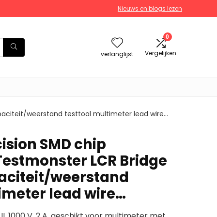
Nieuws en blogs lezen
0
Vergelijken
verlanglijst
aciteit/weerstand testtool multimeter lead wire…
cision SMD chip
estmonster LCR Bridge
aciteit/weerstand
imeter lead wire…
, 1000 V, 2 A, geschikt voor multimeter met