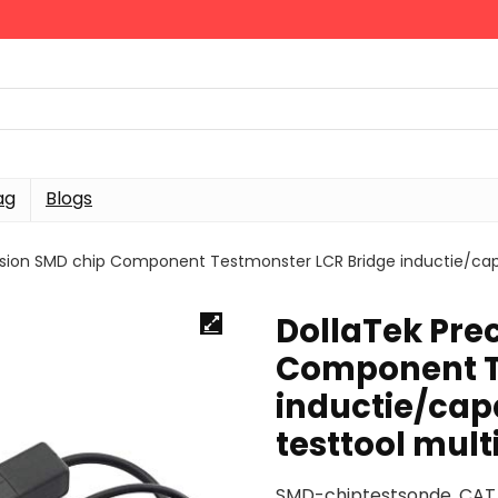
ag
Blogs
ision SMD chip Component Testmonster LCR Bridge inductie/cap
DollaTek Pre
Component T
inductie/cap
testtool mult
SMD-chiptestsonde, CAT II