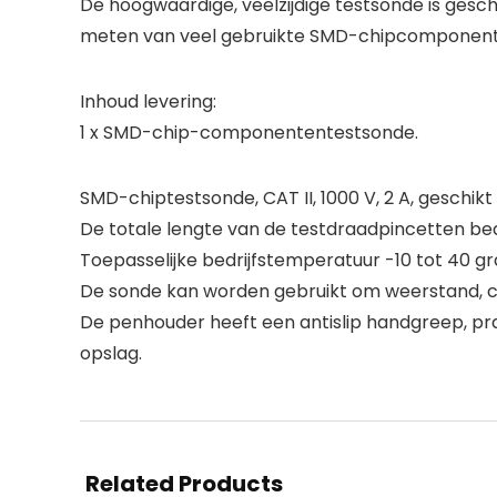
De hoogwaardige, veelzijdige testsonde is ges
meten van veel gebruikte SMD-chipcomponenten.
Inhoud levering:
1 x SMD-chip-componententestsonde.
SMD-chiptestsonde, CAT II, 1000 V, 2 A, geschik
De totale lengte van de testdraadpincetten 
Toepasselijke bedrijfstemperatuur -10 tot 40 gr
De sonde kan worden gebruikt om weerstand, c
De penhouder heeft een antislip handgreep, pr
opslag.
Related Products