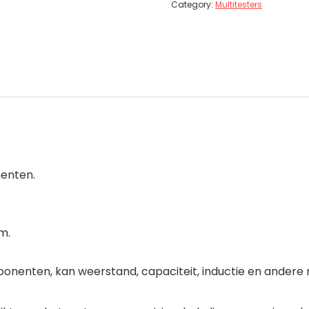
Category:
Multitesters
enten.
m.
ponenten, kan weerstand, capaciteit, inductie en ander