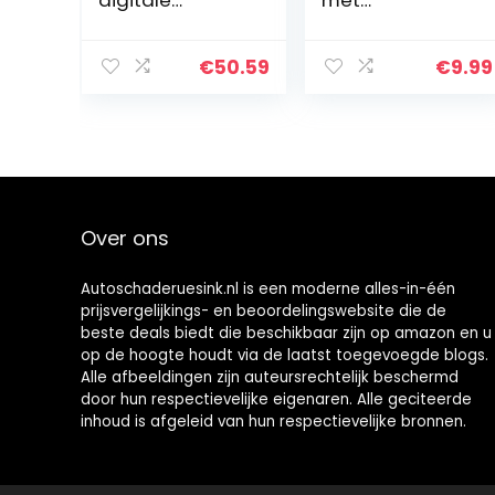
digitale
met
tangenmeter,
Krokodillenklem
multimeter,
men set
draagbare
Geïsoleerde
€
50.59
€
9.99
AC/DC-
Testkabel
tangenmeter,
Dubbelzijdige
multi-tester
Klemmen(50cm
)
Over ons
Autoschaderuesink.nl is een moderne alles-in-één
prijsvergelijkings- en beoordelingswebsite die de
beste deals biedt die beschikbaar zijn op amazon en u
op de hoogte houdt via de laatst toegevoegde blogs.
Alle afbeeldingen zijn auteursrechtelijk beschermd
door hun respectievelijke eigenaren. Alle geciteerde
inhoud is afgeleid van hun respectievelijke bronnen.