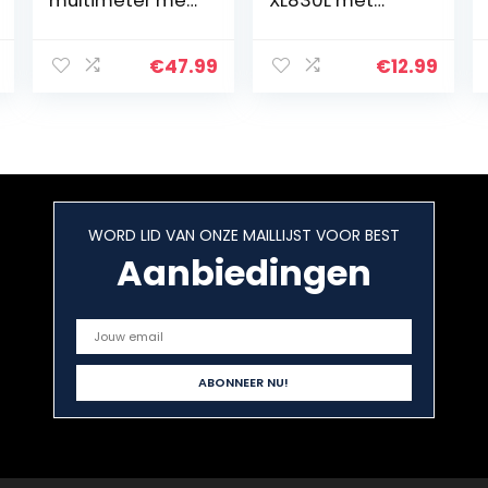
multimeter met
XL830L met
led-bussen,
LCD-
stroommeter
achtergrondverl
CAT III 1000 V,
ichting,
€
47.99
€
12.99
CAT IV 600 V
meetinstrument
True RMS Auto-
voor stroom,
Range 6000
AC/DC-
teller…
spanning,
weerstand…
WORD LID VAN ONZE MAILLIJST VOOR BEST
Aanbiedingen