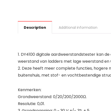
Description
Additional information
1. DY4100 digitale aardweerstandstester kan de
weerstand van ladders met lage weerstand en w
2. Deze heeft meer complete functies, hogere 
buitenshuis, met stof- en vochtbestendige struc
Kenmerken:
Grondweerstand: 0/20/200/2000Ω.
Resolutie: 0,01.
3. Grondspanning: 0 ~ 30 V +/- 3% + 5.