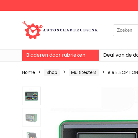
Bladeren door rubrieken
Deal van de d
Home
Shop
Multitesters
ele ELEOPTION