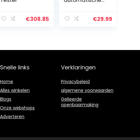
Tester
automatische
bereikkeuze –
verlichte teller
multitester
€
308.85
€
29.99
voltage tester
automatisch
omschakelende
…
Snelle links
Verklaringen
Home
Privacybeleid
Alles winkelen
algemene voorwaarden
Blogs
Gelieerde
openbaarmaking
Onze webshops
Adverteren