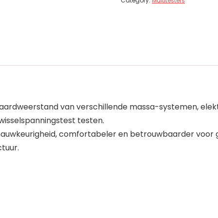
Category:
Multitesters
 aardweerstand van verschillende massa-systemen, elektr
isselspanningstest testen.
nauwkeurigheid, comfortabeler en betrouwbaarder voor ge
tuur.