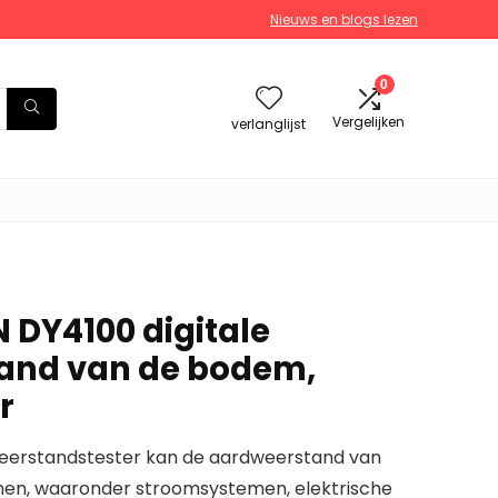
Nieuws en blogs lezen
0
Vergelijken
verlanglijst
 DY4100 digitale
and van de bodem,
r
weerstandstester kan de aardweerstand van
men, waaronder stroomsystemen, elektrische