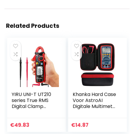
Related Products
YIRU UNI-T UT210
Khanka Hard Case
series True RMS
Voor AstroAI
Digital Clamp
Digitale Multimeter
Meter AC/DC
TRMS 4000 Telt
Voltage Tester
Volt Meter
with ohm,
Handleiding en
€
49.83
€
14.87
Capacitance
Auto Variërende