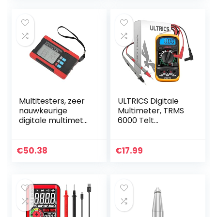
Measurement…
Maatregelen…
Multitesters, zeer
ULTRICS Digitale
nauwkeurige
Multimeter, TRMS
digitale multimeter
6000 Telt
voor het meten
Handmatig/
van elektronische
Automatisch
componenten
Bereik
€
50.38
€
17.99
Spanningsmeter
Amperemeter
Ohmmeter, AC/
DC…