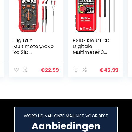
Digitale
BSIDE Kleur LCD
Multimeter,AoKo
Digitale
Zo 21D
Multimeter 3
Multitesters,600
Resultaten
0 telt,TRMS
Display 9999
Tellingen Auto-
€
22.99
€
45.99
Ranging
Ohmmeter,
Oplaadbaar
met Smart
Mode…
WORD LID VAN ONZE MAILLIJST VOOR BEST
Aanbiedingen