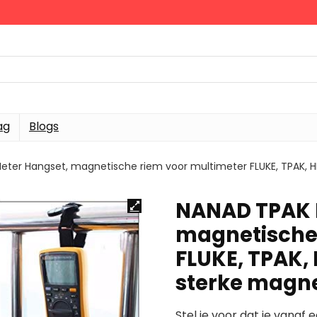
ag
Blogs
eter Hangset, magnetische riem voor multimeter FLUKE, TPAK, 
NANAD TPAK 
magnetische 
FLUKE, TPAK,
sterke magn
Stel je voor dat je vanaf