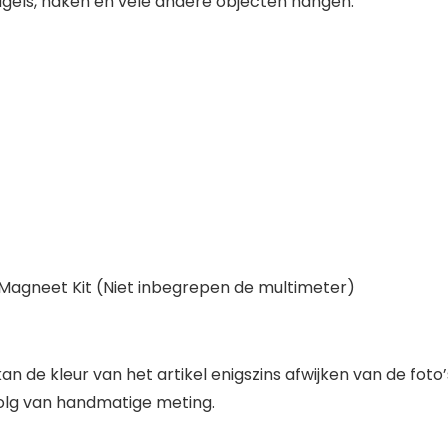
agels, haken en vele andere objecten hangen.
Magneet Kit (Niet inbegrepen de multimeter)
n de kleur van het artikel enigszins afwijken van de foto’
volg van handmatige meting.