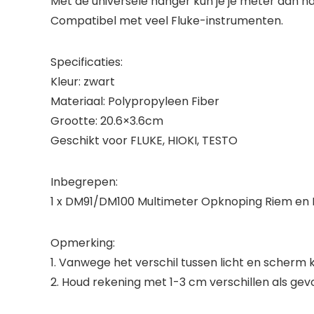
Met de universele hanger kun je je meter aan n
Compatibel met veel Fluke-instrumenten.
Specificaties:
Kleur: zwart
Materiaal: Polypropyleen Fiber
Grootte: 20.6×3.6cm
Geschikt voor FLUKE, HIOKI, TESTO
Inbegrepen:
1 x DM91/DM100 Multimeter Opknoping Riem en 
Opmerking:
1. Vanwege het verschil tussen licht en scherm ka
2. Houd rekening met 1-3 cm verschillen als ge