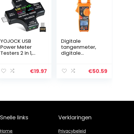
YOJOCK USB
Digitale
Power Meter
tangenmeter,
Testers 2 in 1,
digitale
USB 3.0 Digitale
tangenmeter,
Multimeter 3.6-
multimeter,
32V 0-5.1A Type
draagbare
€
19.97
€
50.59
C Tester LCD
AC/DC-
Digitale
tangenmeter,
Multimeter…
multi-tester
Snelle links
Verklaringen
Home
Privacybeleid