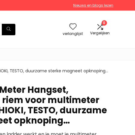
Nieuws en blogs lezen
0
Vergelijken
verlanglijst
HIOKI, TESTO, duurzame sterke magneet opknoping…
Meter Hangset,
riem voor multimeter
 HIOKI, TESTO, duurzame
eet opknoping…
 een ladder werkt en je moet je multimeter