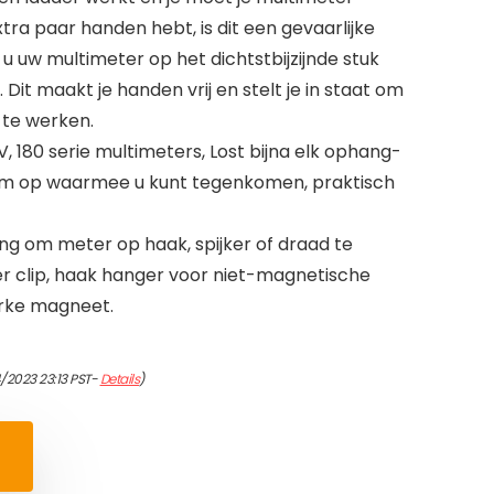
xtra paar handen hebt, is dit een gevaarlijke
t u uw multimeter op het dichtstbijzijnde stuk
 Dit maakt je handen vrij en stelt je in staat om
r te werken.
0 IV, 180 serie multimeters, Lost bijna elk ophang-
em op waarmee u kunt tegenkomen, praktisch
ng om meter op haak, spijker of draad te
r clip, haak hanger voor niet-magnetische
rke magneet.
/2023 23:13 PST-
Details
)