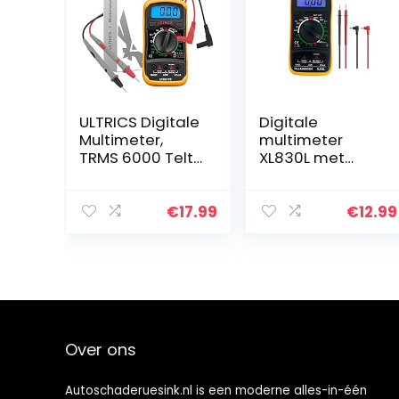
ULTRICS Digitale
Digitale
Multimeter,
multimeter
TRMS 6000 Telt
XL830L met
Handmatig/
LCD-
Automatisch
achtergrondverl
Bereik
ichting,
€
17.99
€
12.99
Spanningsmeter
meetinstrument
Amperemeter
voor stroom,
Ohmmeter, AC/
AC/DC-
DC…
spanning,
weerstand…
Over ons
Autoschaderuesink.nl is een moderne alles-in-één