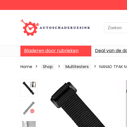
Bladeren door rubrieken
Deal van de d
Home
Shop
Multitesters
NANAD TPAK M