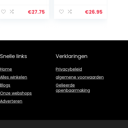
Auto Digitale
oliedruktester,
Blauwe LED
meetapparaat,
Hoge
oliedruktester,
€
27.75
€
26.95
nauwkeurigheid
gereedschap
Oliedrukmeter
tester, 0-35 bar
Gauge met
sensor
Snelle links
Verklaringen
Home
Privacybeleid
Alles winkelen
algemene voorwaarden
Blogs
Gelieerde
openbaarmaking
Onze webshops
Adverteren