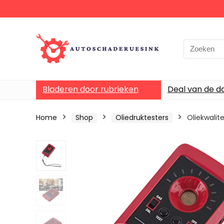
Bladeren door rubrieken
Deal van de d
Home
Shop
Oliedruktesters
Oliekwalit