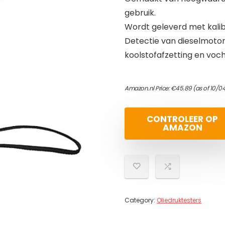
gebruik.
Wordt geleverd met kalibr
Detectie van dieselmotoro
koolstofafzetting en voc
Amazon.nl Price:
€
45.89
(as of 10/0
CONTROLEER OP
AMAZON
Category:
Oliedruktesters