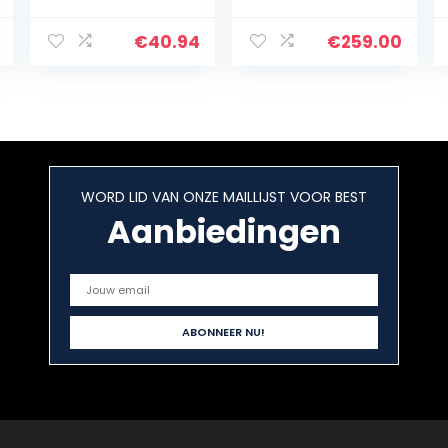
automatische
Diagnostic Scan
transmissie
Tool – 2023
motorolie
Nieuwste
€
40.94
€
259.00
brandmanomet
upgrade van
erkit 500 psi
MD802 MD806
Automotive
MD808, 7
Tools &
onderhoud…
apparatuur
WORD LID VAN ONZE MAILLIJST VOOR BEST
Aanbiedingen