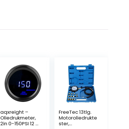
aqxreight –
FreeTec 13tlg.
Oliedrukmeter,
Motoroliedrukte
2in 0-150PSI 12 V
ster,