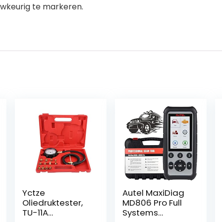
uwkeurig te markeren.
Yctze
Autel MaxiDiag
Oliedruktester,
MD806 Pro Full
TU-11A
Systems