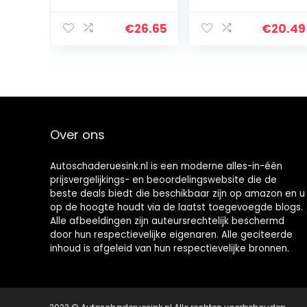
nsor,
Tool Kit 12 stks
nauwkeurige
multifunctionele
€
26.65
€
20.49
kleine maat
voor C27 C32
Over ons
Autoschaderuesink.nl is een moderne alles-in-één
prijsvergelijkings- en beoordelingswebsite die de
beste deals biedt die beschikbaar zijn op amazon en u
op de hoogte houdt via de laatst toegevoegde blogs.
Alle afbeeldingen zijn auteursrechtelijk beschermd
door hun respectievelijke eigenaren. Alle geciteerde
inhoud is afgeleid van hun respectievelijke bronnen.