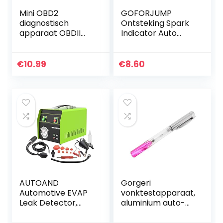
Mini OBD2
GOFORJUMP
diagnostisch
Ontsteking Spark
apparaat OBDII
Indicator Auto
Bluetooth-
Test Tester
adapter
Bougies Draad
diagnostisch
Spoelen
€
10.99
€
8.60
apparaat auto
Diagnostisch Tool
tool diagnostische
motorcodelezer
met…
AUTOAND
Gorgeri
Automotive EVAP
vonktestapparaat,
Leak Detector,
aluminium auto-
diagnosetester
ontstekingstester,
voor
vonkenherkenning