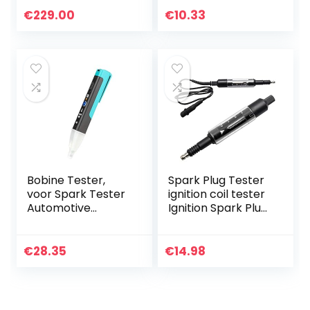
rooktestmachines
spen,
€
229.00
€
10.33
voor alle 12 volt
hoogspanningskab
auto’s
el, testapparaat
Bobine Tester,
Spark Plug Tester
voor Spark Tester
ignition coil tester
Automotive
Ignition Spark Plug
Elektronische
Tester Adjustable
Storingen
Spark Plug Coil
Detector MST-101
Detector Autos
€
28.35
€
14.98
Auto Bobine
Ignition…
Tester Tool Coil
op…