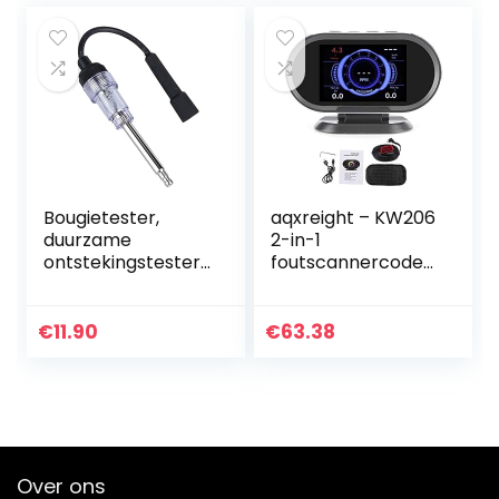
Bougietester,
aqxreight – KW206
duurzame
2-in-1
ontstekingstester,
foutscannercodesl
nauwkeurig voor
ezer Head-up
de industrie
display
Ondersteuning 5
€
11.90
€
63.38
belangrijke
protocollen
Diagnostisch…
Over ons