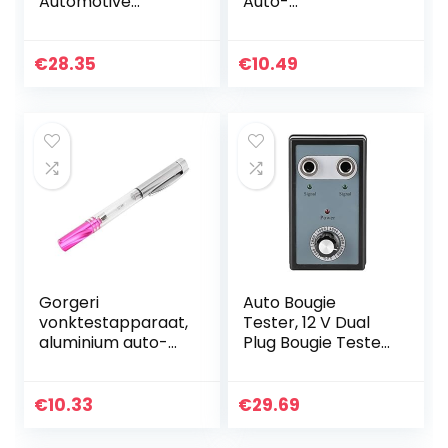
Automotive
Auto-
Elektronische
ontstekingstester
Storingen
Vonkendetectiepe
Detector MST-101
n
€
28.35
€
10.49
Auto Bobine
Hoogspanningska
Tester Tool Coil
beltester
op…
Gorgeri
Auto Bougie
vonktestapparaat,
Tester, 12 V Dual
aluminium auto-
Plug Bougie Tester
ontstekingstester,
Diagnostic Tool
vonkenherkenning
met Indicator Licht
spen,
US Plug 100-240 V
€
10.33
€
29.69
hoogspanningskab
+ EU Plug Adapter…
el, testapparaat