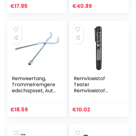
Lange Nek
Goggles
€
17.85
€
40.89
Klepsteelafdichtin
Accessoire
g Removal…
Remveertang,
Remvloeistof
Trommelremgere
Tester
edschapsset, Auto
Remvloeistof
Remveerklem
Tester Pen 5 LED
Verwijdering
Indicator Auto
Installatietang
Testing Tool voor
€
18.59
€
10.02
Demontagegeree
DOT3/4/5
dschap
Universeel…