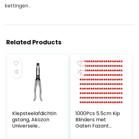
kettingen .
Related Products
Klepsteelafdichtin
1000Pcs 5.5cm Kip
gstang, Akozon
Blinders met
Universele
Gaten Fazant
Klepsteelafdichtin
Gevogelte Blinders
g Removal Tool
Bril Anti Pikken Bril