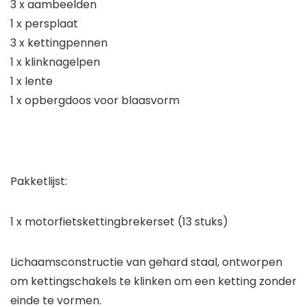
3 x aambeelden
1 x persplaat
3 x kettingpennen
1 x klinknagelpen
1 x lente
1 x opbergdoos voor blaasvorm
Pakketlijst:
1 x motorfietskettingbrekerset (13 stuks)
Lichaamsconstructie van gehard staal, ontworpen
om kettingschakels te klinken om een ​​ketting zonder
einde te vormen.