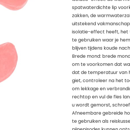
spatwaterdichte lip voor
zakken, de warmwaterzak
uitstekend vakmanschap
isolatie-effect heeft, he
te gebruiken waar je he
blijven tijdens koude nac
Brede mond: brede mond ge
om te voorkomen dat wate
dat de temperatuur van h
giet, controleer na het t
om lekkage en verbrandin
rechtop en vul de fles 
u wordt gemorst, schroef d
Afneembare gebreide hoes
te gebruiken als reiskuss
pijnepisodes kunnen opt