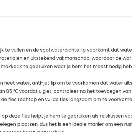
ijk te vullen en de spatwaterdichte lip voorkomt dat wat
terialen en uitstekend vakmanschap, waardoor de warm
emakkelijk te gebruiken waar je hem het meest nodig hebt
 heet water, anti-jet lip om te voorkomen dat water uitsp
an 85 ℃ voordat u giet, controleer na het toevoegen van
 de fles rechtop en vul de fles langzaam om te voorkome
p deze fles helpt je hem te gebruiken als reiskussen voor
egen plaatsen, dus het is een ideale manier om een ​​r