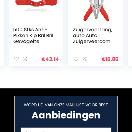
500 Stks Anti-
Zuigerveertang,
Pikken Kip Bril Bril
auto Auto
Gevogelte
Zuigerveercomp
Oogkleppen Kip
ressortang
Landbouwmachi
Expander-
nes Kip Bril
installatieprogr
€
43.14
€
16.86
amma
Verwijder
gereedschap(6
Inch)
WORD LID VAN ONZE MAILLIJST VOOR BEST
Aanbiedingen