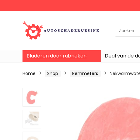
Bladeren door rubrieken
Deal van de d
Home
Shop
Remmeters
Nekwarmwaterz