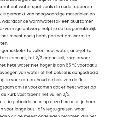
komt dat water spat zoals die oude rubberen
 is gemaakt van hoogwaardige materialen en
, waardoor de warmwaterzak een duurzamer
t U-vormige ontwerp helpt je de tas gemakkelijk
m het meest nodig hebt, perfect om warm te
hten.
makkelijk te vullen heet water, anti-jet lip
r uitspuugt, tot 2/3 capaciteit, zorg ervoor
et hete water niet hoger is dan 85 ℃ voordat u
oevoegen van water of het deksel is aangedraaid
g te voorkomen, houd de hals van de fles
langzaam om te voorkomen dat er heet water op
e kurk vast tijdens het vullen 2/3.
: de gebreide hoes op deze fles helpt je hem
en voor lange bus- of vliegtuigreizen, waar
reden op de meest ongelegen plaatsen, dus het