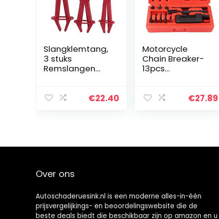
Slangklemtang,
Motorcycle
3 stuks
Chain Breaker-
Remslangen
13pcs
Tang Nylon
Motorcycle
Flexibele
Chain Breaker
Slangleiding
Snijden Splitter
€
22.40
€
27.89
Klemtang Set
Cam Link Riveter
voor Rem
Klinkgereedscha
Brandstof Gas
p Set
Koelvloeistof…
Over ons
Autoschaderuesink.nl is een moderne alles-in-één
prijsvergelijkings- en beoordelingswebsite die de
beste deals biedt die beschikbaar zijn op amazon en u