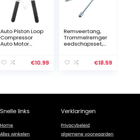
Auto Piston Loop
Remveertang,
Compressor
Trommelremger
Auto Motor
eedschapsset,
Zuiger Loop
Auto
Compressor
Remveerklem
Tang Expander
Verwijdering
€
10.99
€
18.59
Installer
Installatietang
Verwijder
Demontageger
Reparatie Tool
eedschap
Universeel…
Snelle links
Verklaringen
Home
Privacybeleid
Alles winkelen
algemene voorwaarden