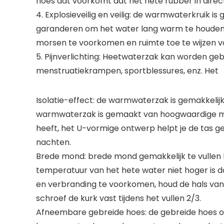
hoes dat voorkomt dat het hete rubber in dire
4. Explosieveilig en veilig: de warmwaterkruik 
garanderen om het water lang warm te houden, h
morsen te voorkomen en ruimte toe te wijzen v
5. Pijnverlichting: Heetwaterzak kan worden geb
menstruatiekrampen, sportblessures, enz. Het
Isolatie-effect: de warmwaterzak is gemakkelij
warmwaterzak is gemaakt van hoogwaardige ma
heeft, het U-vormige ontwerp helpt je de tas g
nachten.
Brede mond: brede mond gemakkelijk te vullen he
temperatuur van het hete water niet hoger is d
en verbranding te voorkomen, houd de hals van
schroef de kurk vast tijdens het vullen 2/3.
Afneembare gebreide hoes: de gebreide hoes op d