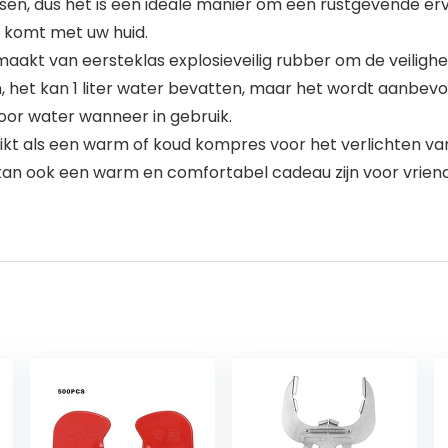
n, dus het is een ideale manier om een ​​rustgevende er
t komt met uw huid.
gemaakt van eersteklas explosieveilig rubber om de veili
et kan 1 liter water bevatten, maar het wordt aanbevol
oor water wanneer in gebruik.
kt als een warm of koud kompres voor het verlichten van s
kan ook een warm en comfortabel cadeau zijn voor vrien