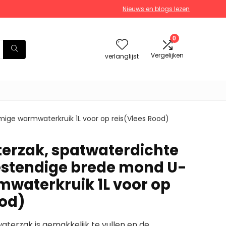
Nieuws en blogs lezen
0
Vergelijken
verlanglijst
ge warmwaterkruik 1L voor op reis(Vlees Rood)
rzak, spatwaterdichte
estendige brede mond U-
waterkruik 1L voor op
ood)
aterzak is gemakkelijk te vullen en de