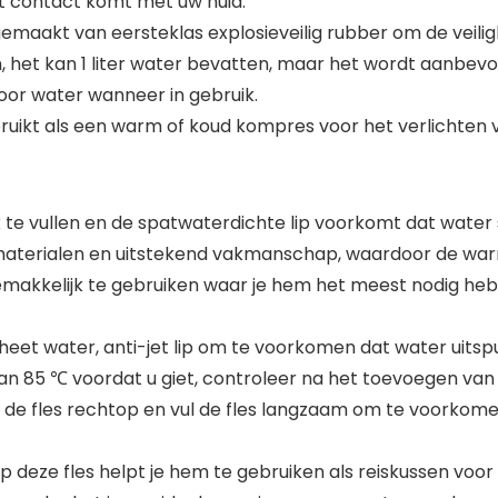
ct contact komt met uw huid.
is gemaakt van eersteklas explosieveilig rubber om de vei
et kan 1 liter water bevatten, maar het wordt aanbevol
oor water wanneer in gebruik.
ruikt als een warm of koud kompres voor het verlichten va
k te vullen en de spatwaterdichte lip voorkomt dat water
terialen en uitstekend vakmanschap, waardoor de warm
emakkelijk te gebruiken waar je hem het meest nodig hebt
et water, anti-jet lip om te voorkomen dat water uitspuu
an 85 ℃ voordat u giet, controleer na het toevoegen van
 de fles rechtop en vul de fles langzaam om te voorkome
eze fles helpt je hem te gebruiken als reiskussen voor l