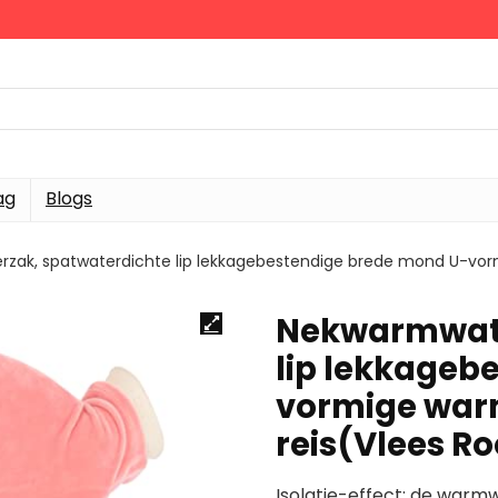
ag
Blogs
ak, spatwaterdichte lip lekkagebestendige brede mond U-vormi
Nekwarmwate
lip lekkageb
vormige warm
reis(Vlees R
Isolatie-effect: de warmw