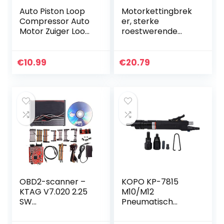
Auto Piston Loop
Motorkettingbrek
Compressor Auto
er, sterke
Motor Zuiger Loop
roestwerende
Compressor Tang
duurzame
Expander Installer
motorkettingsnijde
Verwijder
r met hoge
€
10.99
€
20.79
Reparatie Tool
weerstand voor
het breken van
kettingen
OBD2-scanner –
KOPO KP-7815
KTAG V7.020 2.25
M10/M12
SW
Pneumatisch
Online,Onbeperkt
Klinknagel Moer
e tokens
Pistool Lucht