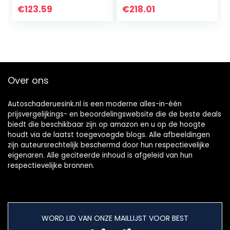
Autodiagnosetool,
Klinknagel Pistool
€
123.59
€
218.01
ondersteuning
Pneumatisch Pull
voor 6 talen voor…
Setter Pistool…
Over ons
Autoschaderuesink.nl is een moderne alles-in-één
prijsvergelijkings- en beoordelingswebsite die de beste deals
biedt die beschikbaar zijn op amazon en u op de hoogte
houdt via de laatst toegevoegde blogs. Alle afbeeldingen
zijn auteursrechtelijk beschermd door hun respectievelijke
eigenaren. Alle geciteerde inhoud is afgeleid van hun
respectievelijke bronnen.
WORD LID VAN ONZE MAILLIJST VOOR BEST