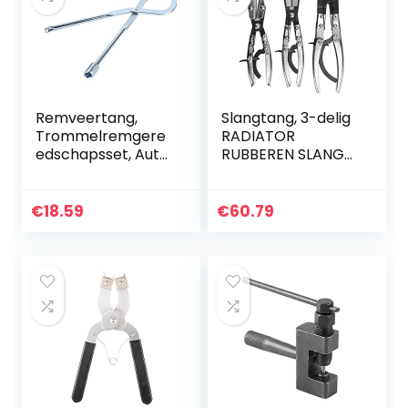
Remveertang,
Slangtang, 3-delig
Trommelremgere
RADIATOR
edschapsset, Auto
RUBBEREN SLANG
Remveerklem
KLEM UIT KLEM
Verwijdering
KRIJGTANG
Installatietang
Automobiel
€
18.59
€
60.79
Demontagegeree
Vergrendelende
dschap
Knijptang
Universeel…