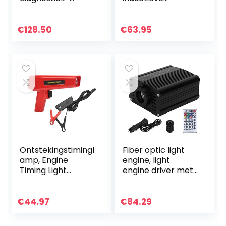
timing-Lights
ontsteking timing
licht ontsteking
timing machine
€
128.50
€
63.95
timing licht auto…
Ontstekingstimingl
Fiber optic light
amp, Engine
engine, light
Timing Light
engine driver met
Professional voor
instelbare
Motorfiets
helderheid, fiber
optic light engine
€
44.97
€
84.29
driver 16W RGBW…