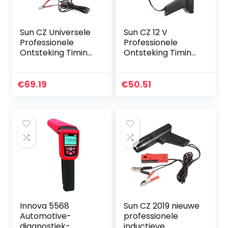
Sun CZ Universele
Sun CZ 12 V
Professionele
Professionele
Ontsteking Timing
Ontsteking Timing
Gun Light Strobe
Licht Strobe Lamp
Lamp Inductive
Inductive
Benzine Motor
Benzinemotor Fit
€
69.19
€
50.51
Auto Motorfiets…
for Auto
Motorcycle Marine
TL…
Innova 5568
Sun CZ 2019 nieuwe
Automotive-
professionele
diagnostiek-
inductieve