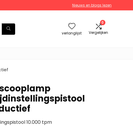
Nieuws en blogs lezen
0
Vergelijken
verlanglijst
ctief
boscooplamp
jdinstellingspistool
ductief
lingspistool 10.000 tpm