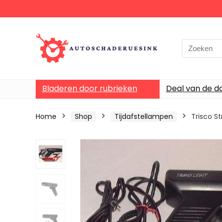
Bladeren door rubrieken
Deal van de d
Home
Shop
Tijdafstellampen
Trisco S