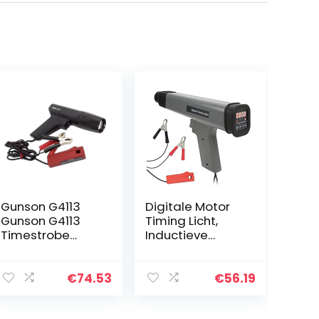
Gunson G4113
Digitale Motor
Gunson G4113
Timing Licht,
Timestrobe
Inductieve
stroboscoop
Strobe Timing
lamp M.
Licht, 12 V
Inductieve
Ontsteking
€
74.53
€
56.19
klemmen
Timing Licht
Motor Timing