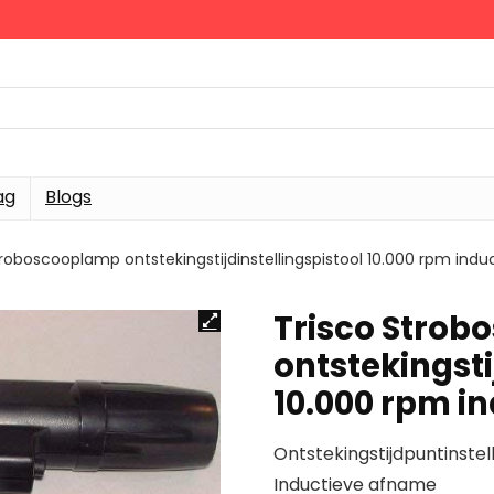
ag
Blogs
troboscooplamp ontstekingstijdinstellingspistool 10.000 rpm indu
Trisco Stro
ontstekingsti
10.000 rpm in
Ontstekingstijdpuntinstel
Inductieve afname