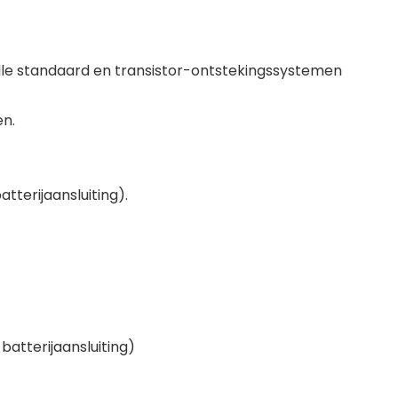
 alle standaard en transistor-ontstekingssystemen
en.
tterijaansluiting).
batterijaansluiting)