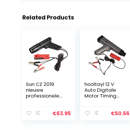
Related Products
Sun CZ 2019
hooltayi 12 V
nieuwe
Auto Digitale
professionele
Motor Timing
inductieve
Licht LED Display
ontsteking
Ontsteking
timing licht
Timing Strobe
€
63.95
€
50.56
ontsteking
Licht Inductieve
timing machine
Timing Lamp…