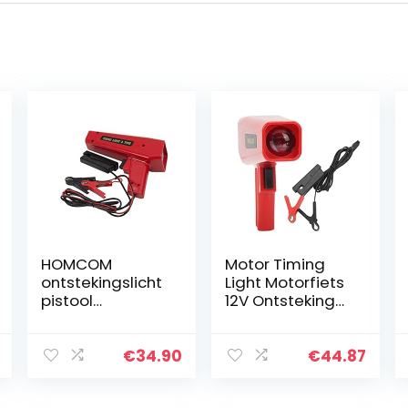
HOMCOM
Motor Timing
ontstekingslicht
Light Motorfiets
pistool
12V Ontsteking
ontstekingstijds
Timing Lamp
tippistool
stroboscopische
€
34.90
€
44.87
lamp
ontstekingstijds