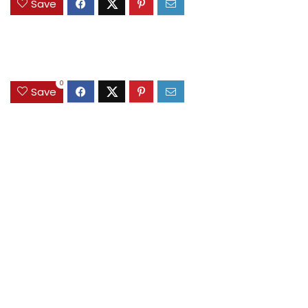
Save
0
Save