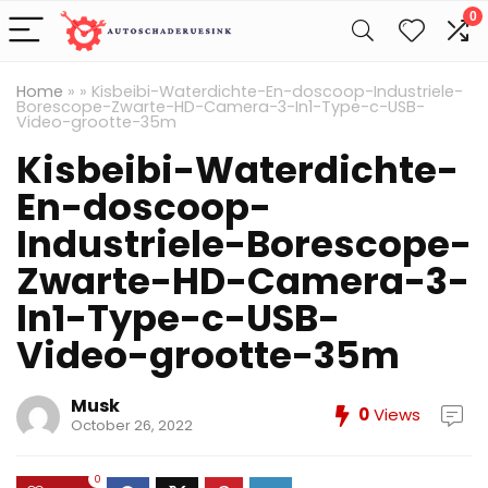
0
Home
»
»
Kisbeibi-Waterdichte-En-doscoop-Industriele-
Borescope-Zwarte-HD-Camera-3-In1-Type-c-USB-
Video-grootte-35m
Kisbeibi-Waterdichte-
En-doscoop-
Industriele-Borescope-
Zwarte-HD-Camera-3-
In1-Type-c-USB-
Video-grootte-35m
Musk
0
Views
October 26, 2022
0