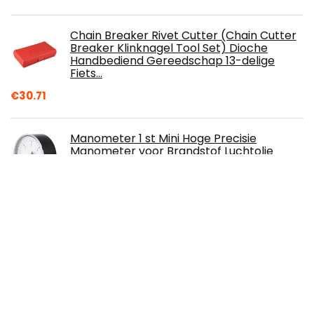
Chain Breaker Rivet Cutter (Chain Cutter
Breaker Klinknagel Tool Set) Dioche
Handbediend Gereedschap 13-delige
Fiets…
€
30.71
Manometer 1 st Mini Hoge Precisie
Manometer voor Brandstof Luchtolie
Vloeibare Water 0-6 bar 1/4 "NPT Draad
€
20.89
Wire Tracker Cable, Handheld Rapid LAN
Network Cable Tester Veel netwerk,
Telefoonlijnen Line Finder Wire Tracker…
€
27.62