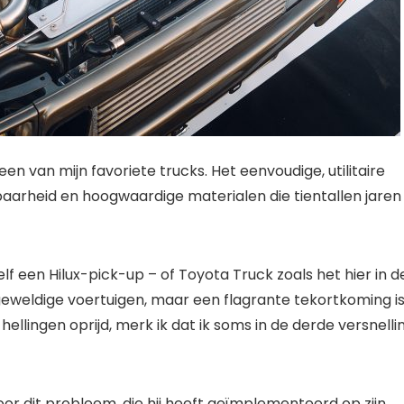
n van mijn favoriete trucks. Het eenvoudige, utilitaire
arheid en hoogwaardige materialen die tientallen jaren
 een Hilux-pick-up – of Toyota Truck zoals het hier in d
geweldige voertuigen, maar een flagrante tekortkoming i
ellingen oprijd, merk ik dat ik soms in de derde versnelli
oor dit probleem, die hij heeft geïmplementeerd op zijn