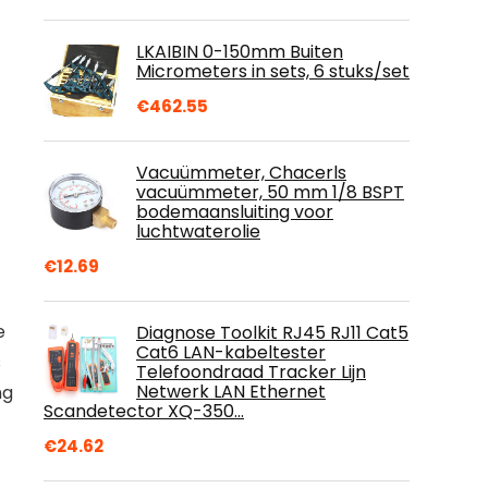
LKAIBIN 0-150mm Buiten
Micrometers in sets, 6 stuks/set
€
462.55
Vacuümmeter, Chacerls
vacuümmeter, 50 mm 1/8 BSPT
bodemaansluiting voor
luchtwaterolie
€
12.69
e
Diagnose Toolkit RJ45 RJ11 Cat5
Cat6 LAN-kabeltester
s
Telefoondraad Tracker Lijn
Netwerk LAN Ethernet
ng
Scandetector XQ-350…
€
24.62