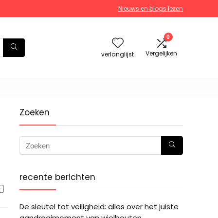
Nieuws en blogs lezen
0
Vergelijken
verlanglijst
Zoeken
recente berichten
De sleutel tot veiligheid: alles over het juiste
aandraaimoment van wielbouten