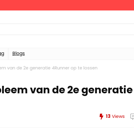
ag
Blogs
em van de 2e generatie 4Runner op te lossen
bleem van de 2e generatie
13
Views