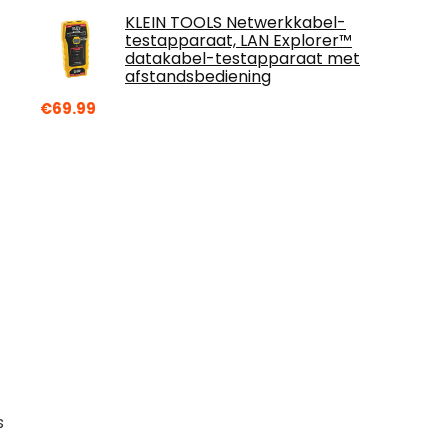
KLEIN TOOLS Netwerkkabel-
testapparaat, LAN Explorer™
datakabel-testapparaat met
afstandsbediening
€
69.99
s