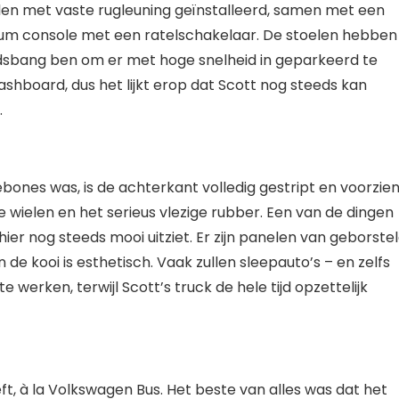
len met vaste rugleuning geïnstalleerd, samen met een
ium console met een ratelschakelaar. De stoelen hebben
oodsbang ben om er met hoge snelheid in geparkeerd te
ashboard, dus het lijkt erop dat Scott nog steeds kan
.
bones was, is de achterkant volledig gestript en voorzie
 wielen en het serieus vlezige rubber. Een van de dingen
r hier nog steeds mooi uitziet. Er zijn panelen van geborste
de kooi is esthetisch. Vaak zullen sleepauto’s – en zelfs
 werken, terwijl Scott’s truck de hele tijd opzettelijk
ft, à la Volkswagen Bus. Het beste van alles was dat het