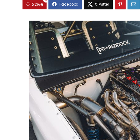
0
Save