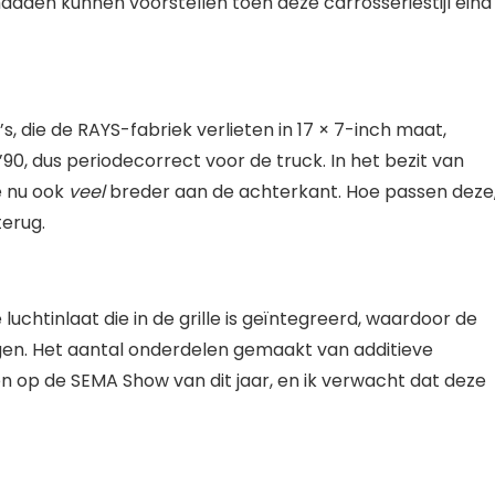
 hadden kunnen voorstellen toen deze carrosseriestijl eind
’s, die de RAYS-fabriek verlieten in 17 × 7-inch maat,
 ’90, dus periodecorrect voor de truck. In het bezit van
ze nu ook
veel
breder aan de achterkant. Hoe passen deze
terug.
luchtinlaat die in de grille is geïntegreerd, waardoor de
gen. Het aantal onderdelen gemaakt van additieve
n op de SEMA Show van dit jaar, en ik verwacht dat deze