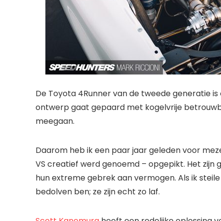
De Toyota 4Runner van de tweede generatie is ee
ontwerp gaat gepaard met kogelvrije betrouwba
meegaan.
Daarom heb ik een paar jaar geleden voor mezelf
VS creatief werd genoemd – opgepikt. Het zijn 
hun extreme gebrek aan vermogen. Als ik steile h
bedolven ben; ze zijn echt zo laf.
Scott Kanemura
heeft een redelijke oplossing v