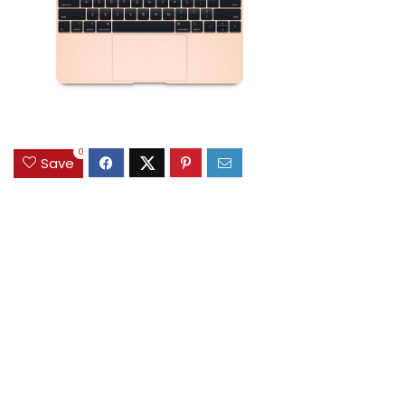
0
Save