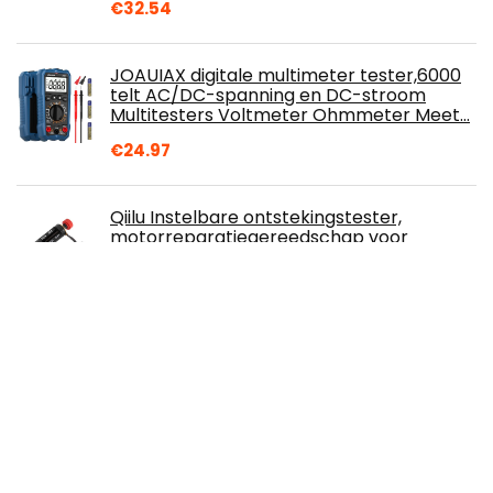
€
32.54
JOAUIAX digitale multimeter tester,6000
telt AC/DC-spanning en DC-stroom
Multitesters Voltmeter Ohmmeter Meet…
€
24.97
Qiilu Instelbare ontstekingstester,
motorreparatiegereedschap voor
ontstekingssystemen
€
12.98
MALATEC Clip-op buis thermometer
heetwaterthermometer bimetaal
temperatuurweergave en veer 8122
€
8.75