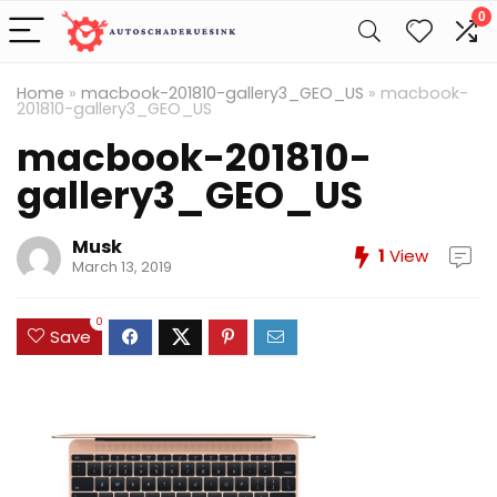
0
Home
»
macbook-201810-gallery3_GEO_US
»
macbook-
201810-gallery3_GEO_US
macbook-201810-
gallery3_GEO_US
Musk
1
View
March 13, 2019
0
Save