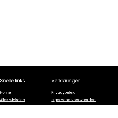
Snelle links
Verklaringen
Home
Privacybeleid
Alles winkelen
algemene voorwaarden
Blogs
Gelieerde
openbaarmaking
Onze webshops