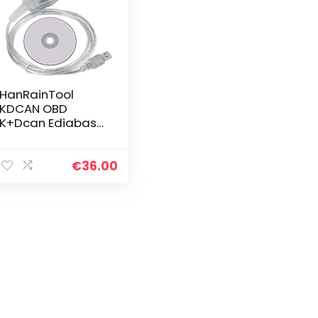
HanRainTool
KDCAN OBD
K+Dcan Ediabas
Interface Switch
OBD2
Kenmerkende
€
36.00
Loodcodescanne
r