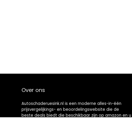
Over ons
Autoschaderuesink.nl is een moderne alles-in-één
prijsvergelijkings- en beoordelingswebsite die de
beste deals biedt die beschikbaar zijn op amazon en u
op de hoogte houdt via de laatst toegevoegde blogs.
Alle afbeeldingen zijn auteursrechtelijk beschermd