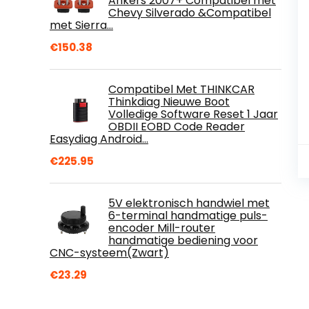
Ankers 2007+ Compatibel met
Chevy Silverado &Compatibel
met Sierra…
€
150.38
Compatibel Met THINKCAR
Thinkdiag Nieuwe Boot
Volledige Software Reset 1 Jaar
OBDII EOBD Code Reader
Easydiag Android…
€
225.95
5V elektronisch handwiel met
6-terminal handmatige puls-
encoder Mill-router
handmatige bediening voor
CNC-systeem(Zwart)
€
23.29