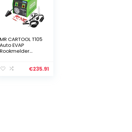
MR CARTOOL T105
Auto EVAP
Rookmelder
Machine, Dual
Modes 12V
Automotive
€
235.91
Brandstofleidings
ysteem
Lekkagetester
met…