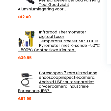
Remschoenen Behoud van Ring
Tool Goed zicht
Aluminiumlegering voor…
€
12.40
Infrarood Thermometer
digitaal Laser
Temperatuurmeter MESTEK IR
Pyrometer met K-sonde -50°C
~ 800°C Contactloze Kleuren…
€
39.95
Borescopen 7 mm ultradunne
endoscoopinspectiecamera,
Android USB-autoreparatie-
afvoercamera Industriële
Borescope, IP67…
€
57.99