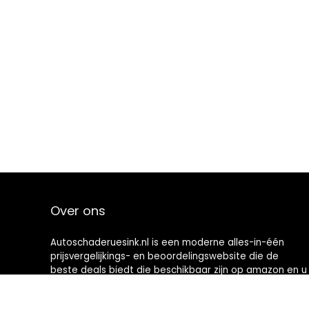
Over ons
Autoschaderuesink.nl is een moderne alles-in-één
prijsvergelijkings- en beoordelingswebsite die de
beste deals biedt die beschikbaar zijn op amazon en u
op de hoogte houdt via de laatst toegevoegde blogs.
Alle afbeeldingen zijn auteursrechtelijk beschermd