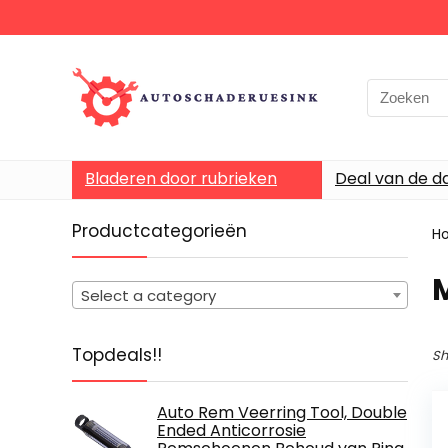
Bladeren door rubrieken
Deal van de d
Productcategorieën
H
Select a category
Topdeals!!
Sh
Auto Rem Veerring Tool, Double
Ended Anticorrosie