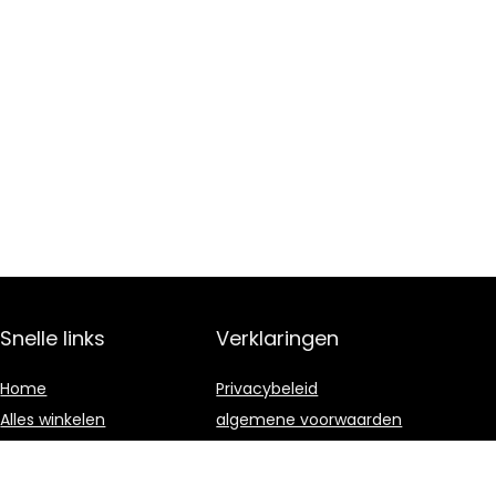
Snelle links
Verklaringen
Home
Privacybeleid
Alles winkelen
algemene voorwaarden
Blogs
Gelieerde
openbaarmaking
Onze webshops