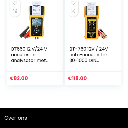
BT660 12 V/24 V
BT-760 12V / 24V
accutester
auto-accutester
analysator met
30-1000 DIN
printer voor
accutester
regelmatig
diagnosegereedsc
overstroomde
hap met
€
82.00
€
118.00
CCA100-3000
ingebouwde
thermoprinter en
groot…
Over ons