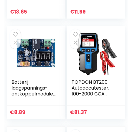
Voltmeter
Zuur Batterij
Waterdicht
Capaciteit Meter
€
13.65
€
11.99
Voltage Volt Meter
Voltmeter met
Gauge…
Temperatuur…
Batterij
TOPDON BT200
laagspannings-
Autoaccutester,
ontkoppelmodule,
100-2000 CCA
XH-M609 12-36V
accutester, auto-
gelijkstroom
laadstartsysteem,
Batterij
auto-
€
8.89
€
81.37
laagspanning
accuanalysator
afgesneden met
voor vrachtwagen,
digitaal…
schip…