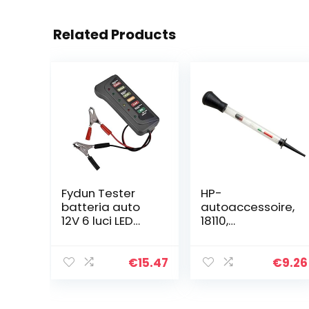
Related Products
Fydun Tester
HP-
batteria auto
autoaccessoire,
12V 6 luci LED
18110,
Tester
accuzuurtester
alternatore
digitale Tester
€
15.47
€
9.26
multifunzione
per moto
Alternatore