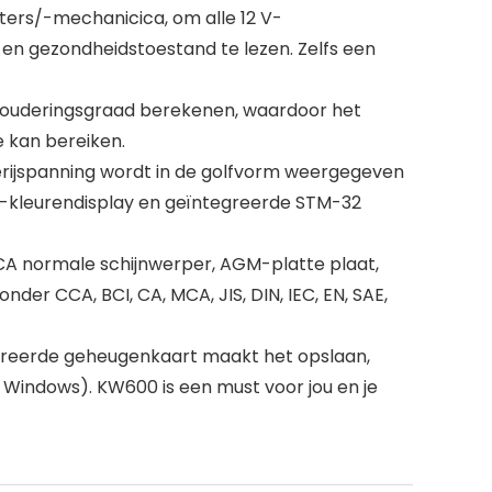
ers/-mechanicica, om alle 12 V-
 en gezondheidstoestand te lezen. Zelfs een
rouderingsgraad berekenen, waardoor het
 kan bereiken.
erijspanning wordt in de golfvorm weergegeven
LCD-kleurendisplay en geïntegreerde STM-32
CA normale schijnwerper, AGM-platte plaat,
er CCA, BCI, CA, MCA, JIS, DIN, IEC, EN, SAE,
greerde geheugenkaart maakt het opslaan,
Windows). KW600 is een must voor jou en je