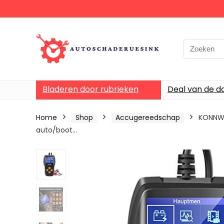
Bladeren door rubrieken
Deal van de d
Home
Shop
Accugereedschap
KONNWE
auto/boot…