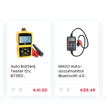
Auto Batterij
MASO Auto-
Tester 12V,
accumonitor
BT360
Bluetooth 4.0
Accutester Auto
BM2 apparaat,
100-2400 CCA,
auto 12 V
Auto Batterij
accutester
€
41.00
€
59.49
Lading Tester,
diagnoseappar
Auto Batterij
aat
Analyzer voor…
diagnoseappar