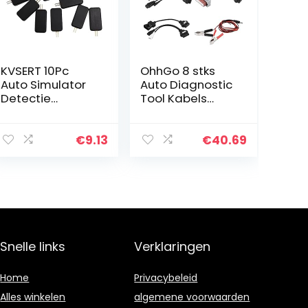
KVSERT 10Pc
OhhGo 8 stks
Auto Simulator
Auto Diagnostic
Detectie
Tool Kabels
Weerstand Fout
Adapter OBD2
Vinden
Interface voor
Diagnostische
Delphi ds150e
€
9.13
€
40.69
Universele Auto
Inspectie
Snelle links
Verklaringen
Home
Privacybeleid
Alles winkelen
algemene voorwaarden