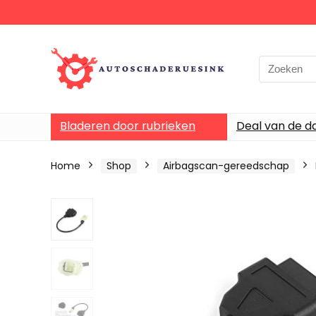
Bladeren door rubrieken
Deal van de d
Home
Shop
Airbagscan-gereedschap