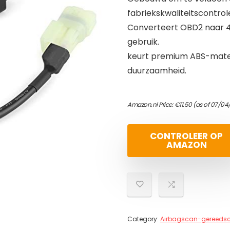
fabriekskwaliteitscontrol
Converteert OBD2 naar 4 
gebruik.
keurt premium ABS-materia
duurzaamheid.
Amazon.nl Price:
€
11.50
(as of 07/04
CONTROLEER OP
AMAZON
Category:
Airbagscan-gereeds