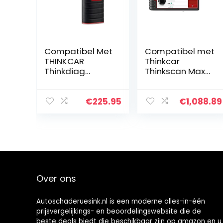
Compatibel Met
Compatibel met
THINKCAR
Thinkcar
Thinkdiag
Thinkscan Max
Nieuwe Boot
Auto
Volledige
Diagnostische
Software Reset 1
Scan Tool
€
225.95
€
1,088.89
Jaar OBDII EOBD
Volledige
Code Reader
Systeem OBD2
Easydiag
Scanner 28
Android…
Reset TPMS
IMMO ECU…
Over ons
Autoschaderuesink.nl is een moderne alles-in-één
prijsvergelijkings- en beoordelingswebsite die de
beste deals biedt die beschikbaar zijn op amazon en u