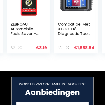
ZEBROAU
Compatibel Met
Automobile
XTOOL D8
Fuels Saver –
Diagnostic Tool
NitroOBD2
ECU Codering
Performance
Scanner
Chip Tuning Box |
Automotivo Bi-
€
3.19
€
1,558.54
Code Reader,
Direction
Drive
Control/OBD2/E
Performance
OBD KAN FD…
Chip Tuning
Box…
WORD LID VAN ONZE MAILLIJST VOOR BEST
Aanbiedingen