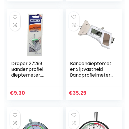
Profieldieptemete
r Profi…
Draper 27298
Bandendieptemet
Bandenprofiel
er Slijtvastheid
dieptemeter,
Bandprofielmeter
1mm-26mm,
Hoge
blauw
nauwkeurigheid
Bandprofieldiepte
€
9.30
€
35.29
meter Roestvrij
staal Draagbaar…