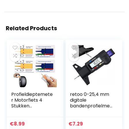
Related Products
Profieldieptemete
retoo 0-25,4 mm
r Motorfiets 4
digitale
Stukken
bandenprofielmet
Profieldieptemete
er met LCD-
r Autobanden
display en geschikt
Profieldieptemete
voor gebruik bij 0-
€
8.99
€
7.29
r Hanger
40 ° Celsius, auto…