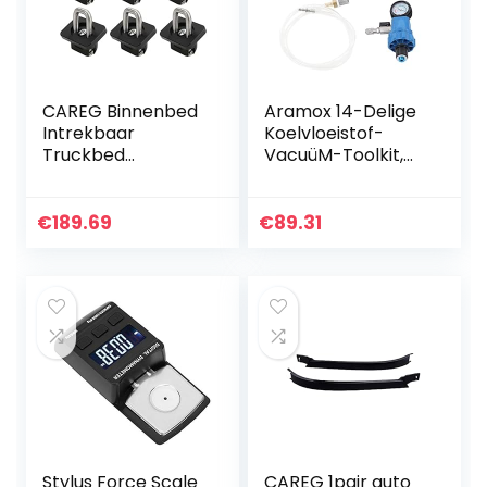
CAREG Binnenbed
Aramox 14-Delige
Intrekbaar
Koelvloeistof-
Truckbed
VacuüM-Toolkit,
Vastsjorren 35°
Universele Auto-
Ankers 2007+
Motorkoelsysteem
compatibel met
Radiator-VacuüM-
€
189.69
€
89.31
Chevy Silverado
Refill-Tool…
&compatibel met
Sierra…
Stylus Force Scale
CAREG 1pair auto