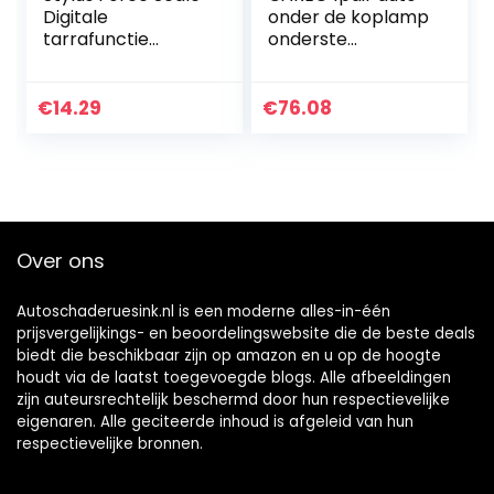
Digitale
onder de koplamp
tarrafunctie
onderste
Naalddruk 100 g /
vulmoling paneel
0,01 g Stylusmeter
siercompatibel
voor thuis voor op
met Mercedes
€
14.29
€
76.08
kantoor
Benz ML500 ML320
ML350 ML430…
Over ons
Autoschaderuesink.nl is een moderne alles-in-één
prijsvergelijkings- en beoordelingswebsite die de beste deals
biedt die beschikbaar zijn op amazon en u op de hoogte
houdt via de laatst toegevoegde blogs. Alle afbeeldingen
zijn auteursrechtelijk beschermd door hun respectievelijke
eigenaren. Alle geciteerde inhoud is afgeleid van hun
respectievelijke bronnen.