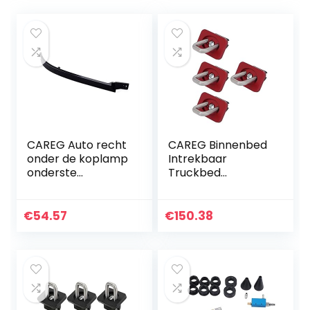
CAREG Auto recht
CAREG Binnenbed
onder de koplamp
Intrekbaar
onderste
Truckbed
vullingpaneel
Vastsjorren 35°
trimmolding zwart
Ankers 2007+
plastic 1638260177
Compatibel met
€
54.57
€
150.38
Compatibel met
Chevy Silverado
Mercedes…
&Compatibel met
Sierra…