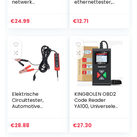
netwerk
ethernettester,
kabeltester, kabel
ethernettester,
zoeker, kabel
netwerk- en
breuk slijpen fout
kabeltester,
€
24.99
€
12.71
zoekapparaat,
kabeltester,
MS6812…
draadtester voor
RJ45 RJ11…
Elektrische
KINGBOLEN OBD2
Circuittester,
Code Reader
Automotive
YA100, Universele
Testpen,
Auto Diagnostic
Automatische
Tool Motor Fout
Circuittester, 6-
Code Reader &
€
28.88
€
27.30
24V Power Probe
Controleer
Elektrische
Motorlicht met…