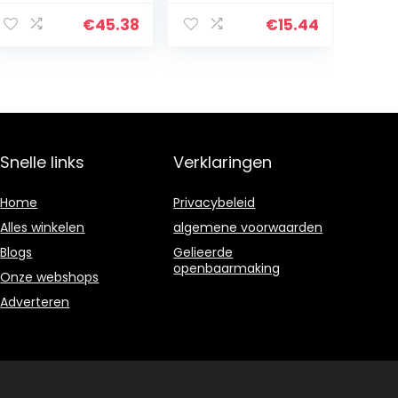
pengloeidraad
25 mm
990 voet, 30
(nauwkeurig)
€
45.38
€
15.44
kleuren, elke
kleur 33 voet,
zeer
nauwkeurige…
Snelle links
Verklaringen
Home
Privacybeleid
Alles winkelen
algemene voorwaarden
Blogs
Gelieerde
openbaarmaking
Onze webshops
Adverteren