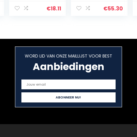
Base
Micrometer
€
18.11
€
55.30
Beugel
Meetgereedsch
ap
WORD LID VAN ONZE MAILLIJST VOOR BEST
Aanbiedingen