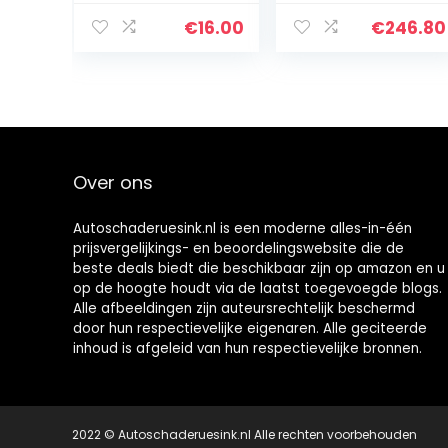
windscherm van
hoge kwaliteit
€
16.00
€
246.80
voor Lavalier-,
Lavalier GO- en…
Over ons
Autoschaderuesink.nl is een moderne alles-in-één
prijsvergelijkings- en beoordelingswebsite die de
beste deals biedt die beschikbaar zijn op amazon en u
op de hoogte houdt via de laatst toegevoegde blogs.
Alle afbeeldingen zijn auteursrechtelijk beschermd
door hun respectievelijke eigenaren. Alle geciteerde
inhoud is afgeleid van hun respectievelijke bronnen.
2022 © Autoschaderuesink.nl Alle rechten voorbehouden