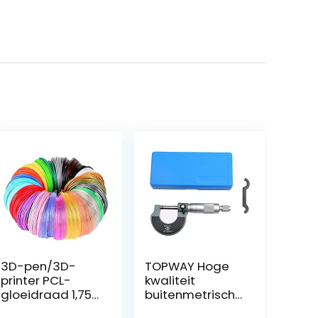
3D-pen/3D-
TOPWAY Hoge
printer PCL-
kwaliteit
gloeidraad 1,75
buitenmetrische
mm, 3D-
micrometer 0-