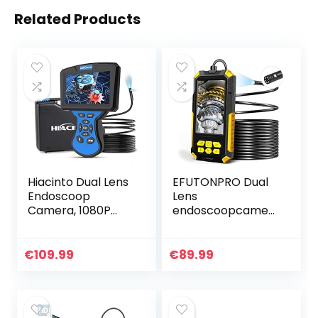
Related Products
Hiacinto Dual Lens
EFUTONPRO Dual
Endoscoop
Lens
Camera, 1080P
endoscoopcamer
Borescope
a, 10 m endoscoop,
Inspectiecamera
1080p HD
met 5mm Ultra
inspectiecamera,
€
109.99
€
89.99
Fine IP68
4,5 inch IPS-
Waterdichte
scherm, IP67
Probe, Snake…
waterdichte…