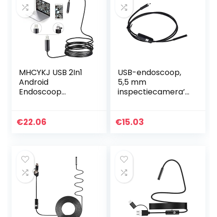
MHCYKJ USB 2In1
USB-endoscoop,
Android
5,5 mm
Endoscoop
inspectiecamera’s
Camera Zachte
voor auto’s(2 m
Kabel Waterdichte
(6,6 ft))
Inspectie 5.5Mm
€
22.06
€
15.03
Snake Camera
480P Micro Usb
Endoscoop…