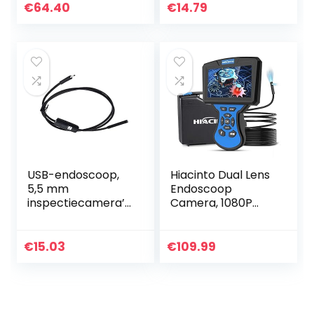
HD
inspectie camera
€
64.40
€
14.79
inspectiecamera
2m semi rigide
met 2600 mAh
kabel voor Android
batterij…
smartphone pc…
USB-endoscoop,
Hiacinto Dual Lens
5,5 mm
Endoscoop
inspectiecamera’s
Camera, 1080P
voor auto’s(2 m
Borescope
(6,6 ft))
Inspectiecamera
met 5mm Ultra
€
15.03
€
109.99
Fine IP68
Waterdichte
Probe, Snake…