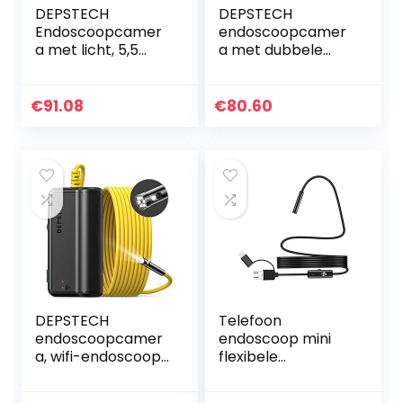
DEPSTECH
DEPSTECH
Endoscoopcamer
endoscoopcamer
a met licht, 5,5
a met dubbele
mm dual lens
lens,
inspectiecamera,
inspectiecamera
1080p opname 4,3
met licht, 7
€
91.08
€
80.60
inch scherm,
instelbare leds,
gedeelde
4,3“-HD-
weergave, 7…
beeldscherm,
1080p…
DEPSTECH
Telefoon
endoscoopcamer
endoscoop mini
a, wifi-endoscoop,
flexibele
upgrade 5.0
endoscoop
megapixel, 1944P
camera 7mm