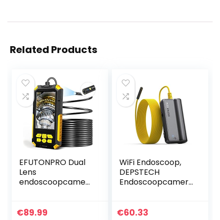
Related Products
EFUTONPRO Dual
WiFi Endoscoop,
Lens
DEPSTECH
endoscoopcamer
Endoscoopcamer
a, 10 m endoscoop,
a 5.0 Megapixel
1080p HD
1944P HD
inspectiecamera,
Inspectiecamera
€
89.99
€
60.33