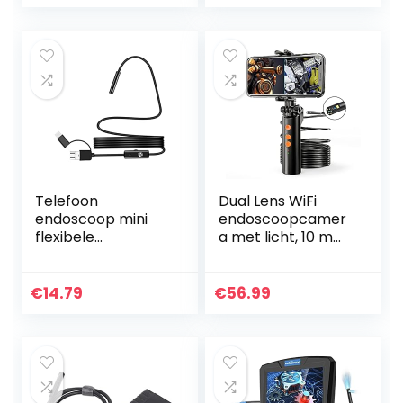
4,5 inch IPS-
met 2600mAh
scherm, IP67
Batterij Semi-
waterdichte…
rigide Snake…
Telefoon
Dual Lens WiFi
endoscoop mini
endoscoopcamer
flexibele
a met licht, 10 m
endoscoop
mobiele telefoon
camera 7mm
endoscoop
inspectie camera
inspectiecamera
€
14.79
€
56.99
2m semi rigide
5,5 mm 1080p HD
kabel voor Android
buiscamera…
smartphone pc…