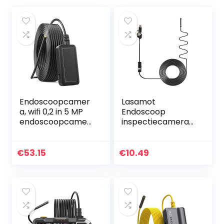
Endoscoopcamer
Lasamot
a, wifi 0,2 in 5 MP
Endoscoop
endoscoopcamer
inspectiecamera
a met 6 leds, IP67
voor industriële
waterdichte
endoscoop, 3-in-1
industriële
endoscoop, 6 leds,
€
53.15
€
10.49
slangencamera
IP67, waterdicht,
voor…
voor Android…