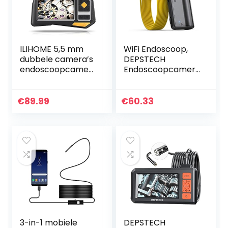
ILIHOME 5,5 mm
WiFi Endoscoop,
dubbele camera’s
DEPSTECH
endoscoopcamer
Endoscoopcamer
a, 4,5 inch IPS
a 5.0 Megapixel
scherm, dubbele
1944P HD
camera, dual lens-
Inspectiecamera
€
89.99
€
60.33
endoscoop, 6 + 1…
met 2600mAh
Batterij Semi-
rigide Snake…
3-in-1 mobiele
DEPSTECH