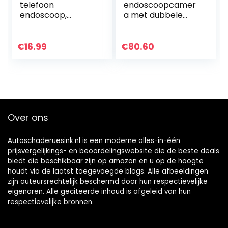
telefoon
endoscoopcamer
endoscoop,
a met dubbele
endoscoopcamer
lens,
a met 2 m
inspectiecamera
slang/kabel en led,
met licht, 7
€
16.99
€
80.60
megapixel
instelbare leds,
inspectiecamera,
4,3“-HD-
IP67…
beeldscherm,
1080p…
Over ons
Autoschaderuesink.nl is een moderne alles-in-één
prijsvergelijkings- en beoordelingswebsite die de beste deals
biedt die beschikbaar zijn op amazon en u op de hoogte
houdt via de laatst toegevoegde blogs. Alle afbeeldingen
zijn auteursrechtelijk beschermd door hun respectievelijke
eigenaren. Alle geciteerde inhoud is afgeleid van hun
respectievelijke bronnen.