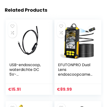
Related Products
USB-endoscoop,
EFUTONPRO Dual
waterdichte DC
Lens
5V-
endoscoopcamer
inspectiecamera’s
a, 10 m endoscoop,
voor auto’s(3,5 m
1080p HD
(11,5 ft))
inspectiecamera,
€
15.91
€
89.99
4,5 inch IPS-
scherm, IP67
waterdichte…