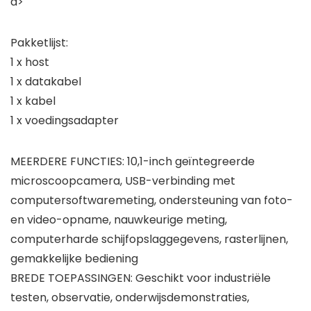
a>
Pakketlijst:
1 x host
1 x datakabel
1 x kabel
1 x voedingsadapter
MEERDERE FUNCTIES: 10,1-inch geïntegreerde
microscoopcamera, USB-verbinding met
computersoftwaremeting, ondersteuning van foto-
en video-opname, nauwkeurige meting,
computerharde schijfopslaggegevens, rasterlijnen,
gemakkelijke bediening
BREDE TOEPASSINGEN: Geschikt voor industriële
testen, observatie, onderwijsdemonstraties,