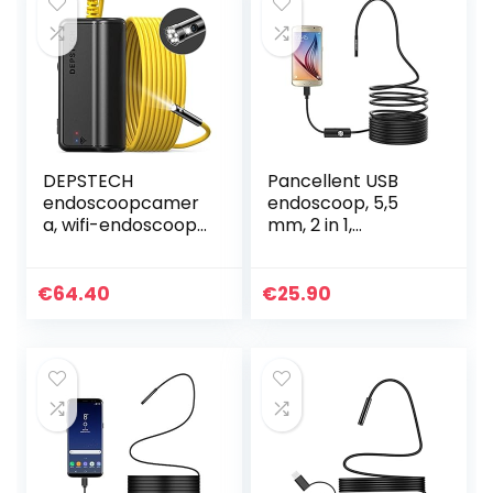
DEPSTECH
Pancellent USB
endoscoopcamer
endoscoop, 5,5
a, wifi-endoscoop,
mm, 2 in 1,
upgrade 5.0
waterdichte
megapixel, 1944P
inspectiecamera,
HD
met 6 leds en 3,5
€
64.40
€
25.90
inspectiecamera
meter slangkabel,
met 2600 mAh
USB adapter…
batterij…